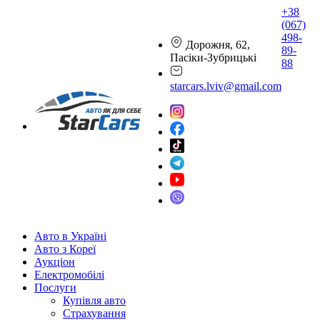
+38
(067)
498-
Дорожня, 62,
89-
Пасіки-Зубрицькі
88
starcars.lviv@gmail.com
Авто в Україні
Авто з Кореї
Аукціон
Електромобілі
Послуги
Купівля авто
Страхування