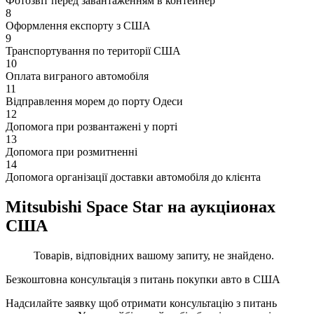
Фотозвіт перед завантаженням в контейнер
8
Оформлення експорту з США
9
Транспортування по території США
10
Оплата виграного автомобіля
11
Відправлення морем до порту Одеси
12
Допомога при розвантажені у порті
13
Допомога при розмитненні
14
Допомога організації доставки автомобіля до клієнта
Mitsubishi Space Star на аукціионах
США
Товарів, відповідних вашому запиту, не знайдено.
Безкоштовна консультація з питань покупки авто в США
Надсилайте заявку щоб отримати консультацію з питань