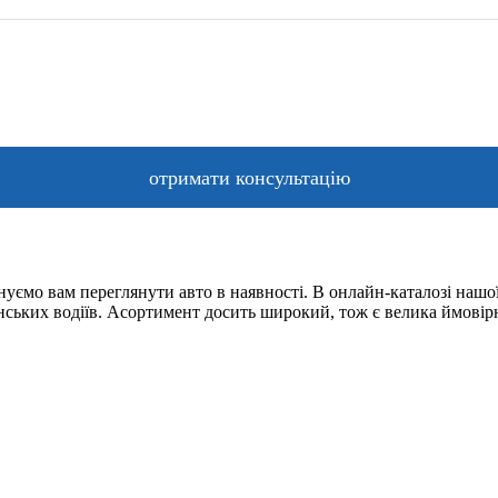
уємо вам переглянути авто в наявності. В онлайн-каталозі нашої
їнських водіїв. Асортимент досить широкий, тож є велика ймовір