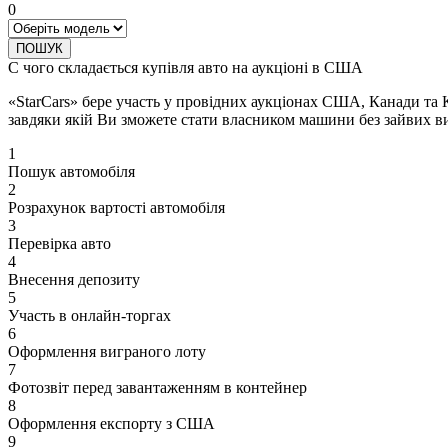
0
ПОШУК
С чого складається купівля авто на аукціоні в США
«StarCars» бере участь у провідних аукціонах США, Канади та 
завдяки якій Ви зможете стати власником машини без зайвих ви
1
Пошук автомобіля
2
Розрахунок вартості автомобіля
3
Перевірка авто
4
Внесення депозиту
5
Участь в онлайн-торгах
6
Оформлення виграного лоту
7
Фотозвіт перед завантаженням в контейнер
8
Оформлення експорту з США
9