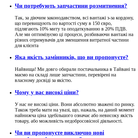
Чи потребують запчастини розмитнення?
Так, за діючим законодавством, всі вантажі з-за кордону,
що перевищують по вартості суму в 150 євро,
підлягають 10% миту та оподаткуванню в 20% ПДВ.
Але ми оптимізуємо ці процеси, розбиваючи вантажі на
різних отримувачів для зменшення витратної частини
для клієнта
Яка якість замінників, що ви пропонуєте?
Найвища! Ми довго обирали постачальника в Тайвані та
маємо на складі лише запчастини, перевірені на
власному досвіді за якістю.
Чому у вас високі ціни?
У нас не високі ціни. Вони абсолютно зважені по ринку.
Також треба мати на увазі, що, нажаль, на даний момент
найнижча ціна здебільшого означає або невисоку якість
товару, або можливість недобросовісної діяльності.
Чи ви пропонуєте виключно нові