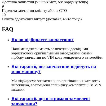
Доставка запчастин (з інших міст, з-за кордону тощо)
9
Передача запчастин клієнту або на СТО
10
Оплата додаткових витрат (доставка, мито тощо)
FAQ
Як ви підбираєте запчастини?
Наші менеджери мають величезний досвід і ми
користуємось оригінальними заводськими базами
підбору запчастин по VIN-коду конкретного автомобіля
Які гарантії, що запчастини підійдуть на
мою машину?
Ми підбираємо запчастини по оригінальних каталогах
виробника, враховуючи специфіку комплектації за VIN
машини
Які гарантії, що я отримаю замовлені
запчастини?