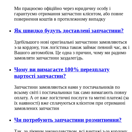
Ми працюємо офіційно через юридичну особу і
гарантуємо отримання запчастин клієнтом, або повне
повернення коштів в протилежному випадку
Як швидко будуть доставлені запчастини?
Здебільшого нові оригінальні запчастини замовляються
з-за кордону, тож логістика також займає певний час, як і
Вашого автомобіля. Це одна з причин, чому ми радимо
замовляти запчастини заздалегідь.
Чому ви вимагаєте 100% передплату
вартості запчастин?
Запчастини замовляються нами у постачальників по
всьому світі і постачальники так само вимагають повну
оплату. А от вже логістичні послуги та митні платежі (за
їх наявності) вже сплачуються клієнтом при отриманні
замовлених запчастин
Чи потребують запчастини розмитнення?
Так, за діючим законодавством, всі вантажі з-за кордону,