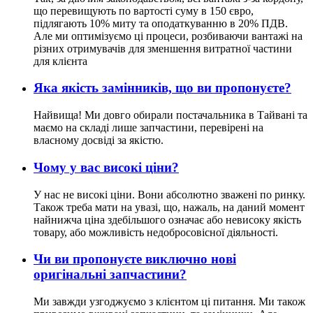
що перевищують по вартості суму в 150 євро,
підлягають 10% миту та оподаткуванню в 20% ПДВ.
Але ми оптимізуємо ці процеси, розбиваючи вантажі на
різних отримувачів для зменшення витратної частини
для клієнта
Яка якість замінників, що ви пропонуєте?
Найвища! Ми довго обирали постачальника в Тайвані та
маємо на складі лише запчастини, перевірені на
власному досвіді за якістю.
Чому у вас високі ціни?
У нас не високі ціни. Вони абсолютно зважені по ринку.
Також треба мати на увазі, що, нажаль, на даний момент
найнижча ціна здебільшого означає або невисоку якість
товару, або можливість недобросовісної діяльності.
Чи ви пропонуєте виключно нові
оригінальні запчастини?
Ми завжди узгоджуємо з клієнтом ці питання. Ми також