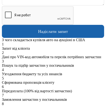
З чого складається купівля авто на аукціоні в США
1
Запит від клієнта
2
Дані про VIN-код автомобіля та перелік потрібних запчастин
3
Пошук та підбір запчастин у постачальників
4
Узгодження бюджету та усіх нюансів
5
Сформована пропозиція клієнту
6
Передоплата (100% від вартості запчастин)
7
Замовлення запчастин у постачальників
8