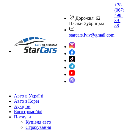
+38
(067)
498-
Дорожня, 62,
89-
Пасіки-Зубрицькі
88
starcars.lviv@gmail.com
Авто в Україні
Авто з Кореї
Аукціон
Електромобілі
Послуги
Купівля авто
Страхування