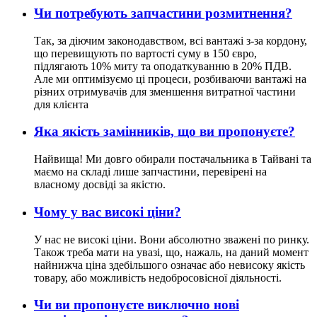
Чи потребують запчастини розмитнення?
Так, за діючим законодавством, всі вантажі з-за кордону,
що перевищують по вартості суму в 150 євро,
підлягають 10% миту та оподаткуванню в 20% ПДВ.
Але ми оптимізуємо ці процеси, розбиваючи вантажі на
різних отримувачів для зменшення витратної частини
для клієнта
Яка якість замінників, що ви пропонуєте?
Найвища! Ми довго обирали постачальника в Тайвані та
маємо на складі лише запчастини, перевірені на
власному досвіді за якістю.
Чому у вас високі ціни?
У нас не високі ціни. Вони абсолютно зважені по ринку.
Також треба мати на увазі, що, нажаль, на даний момент
найнижча ціна здебільшого означає або невисоку якість
товару, або можливість недобросовісної діяльності.
Чи ви пропонуєте виключно нові