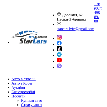
+38
(067)
498-
Дорожня, 62,
89-
Пасіки-Зубрицькі
88
starcars.lviv@gmail.com
Авто в Україні
Авто з Кореї
Аукціон
Електромобілі
Послуги
Купівля авто
Страхування