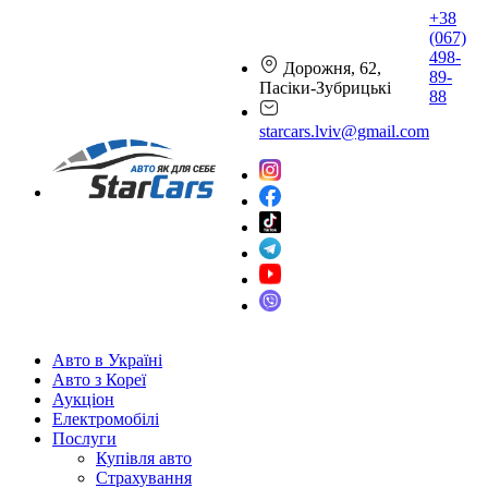
+38
(067)
498-
Дорожня, 62,
89-
Пасіки-Зубрицькі
88
starcars.lviv@gmail.com
Авто в Україні
Авто з Кореї
Аукціон
Електромобілі
Послуги
Купівля авто
Страхування