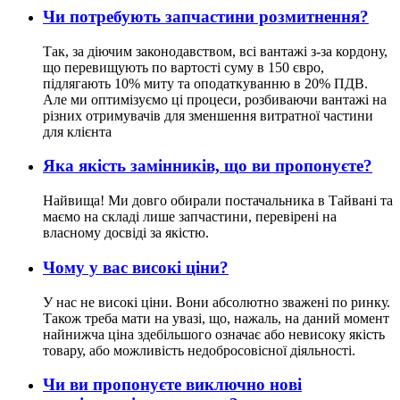
Чи потребують запчастини розмитнення?
Так, за діючим законодавством, всі вантажі з-за кордону,
що перевищують по вартості суму в 150 євро,
підлягають 10% миту та оподаткуванню в 20% ПДВ.
Але ми оптимізуємо ці процеси, розбиваючи вантажі на
різних отримувачів для зменшення витратної частини
для клієнта
Яка якість замінників, що ви пропонуєте?
Найвища! Ми довго обирали постачальника в Тайвані та
маємо на складі лише запчастини, перевірені на
власному досвіді за якістю.
Чому у вас високі ціни?
У нас не високі ціни. Вони абсолютно зважені по ринку.
Також треба мати на увазі, що, нажаль, на даний момент
найнижча ціна здебільшого означає або невисоку якість
товару, або можливість недобросовісної діяльності.
Чи ви пропонуєте виключно нові