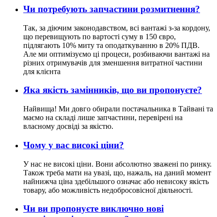
Чи потребують запчастини розмитнення?
Так, за діючим законодавством, всі вантажі з-за кордону,
що перевищують по вартості суму в 150 євро,
підлягають 10% миту та оподаткуванню в 20% ПДВ.
Але ми оптимізуємо ці процеси, розбиваючи вантажі на
різних отримувачів для зменшення витратної частини
для клієнта
Яка якість замінників, що ви пропонуєте?
Найвища! Ми довго обирали постачальника в Тайвані та
маємо на складі лише запчастини, перевірені на
власному досвіді за якістю.
Чому у вас високі ціни?
У нас не високі ціни. Вони абсолютно зважені по ринку.
Також треба мати на увазі, що, нажаль, на даний момент
найнижча ціна здебільшого означає або невисоку якість
товару, або можливість недобросовісної діяльності.
Чи ви пропонуєте виключно нові