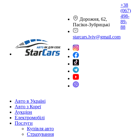
+38
(067)
498-
Дорожня, 62,
89-
Пасіки-Зубрицькі
88
starcars.lviv@gmail.com
Авто в Україні
Авто з Кореї
Аукціон
Електромобілі
Послуги
Купівля авто
Страхування