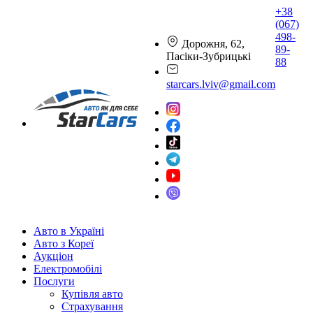
+38
(067)
498-
Дорожня, 62,
89-
Пасіки-Зубрицькі
88
starcars.lviv@gmail.com
Авто в Україні
Авто з Кореї
Аукціон
Електромобілі
Послуги
Купівля авто
Страхування