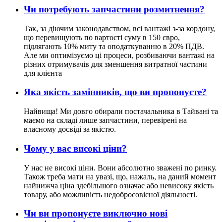
Чи потребують запчастини розмитнення?
Так, за діючим законодавством, всі вантажі з-за кордону,
що перевищують по вартості суму в 150 євро,
підлягають 10% миту та оподаткуванню в 20% ПДВ.
Але ми оптимізуємо ці процеси, розбиваючи вантажі на
різних отримувачів для зменшення витратної частини
для клієнта
Яка якість замінників, що ви пропонуєте?
Найвища! Ми довго обирали постачальника в Тайвані та
маємо на складі лише запчастини, перевірені на
власному досвіді за якістю.
Чому у вас високі ціни?
У нас не високі ціни. Вони абсолютно зважені по ринку.
Також треба мати на увазі, що, нажаль, на даний момент
найнижча ціна здебільшого означає або невисоку якість
товару, або можливість недобросовісної діяльності.
Чи ви пропонуєте виключно нові