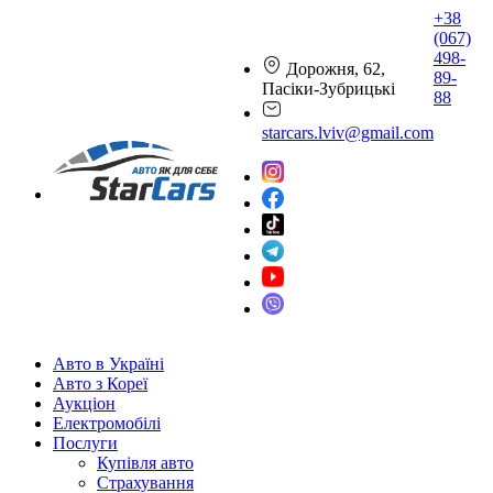
+38
(067)
498-
Дорожня, 62,
89-
Пасіки-Зубрицькі
88
starcars.lviv@gmail.com
Авто в Україні
Авто з Кореї
Аукціон
Електромобілі
Послуги
Купівля авто
Страхування