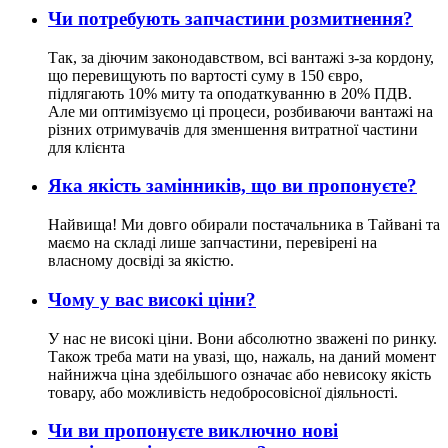
Чи потребують запчастини розмитнення?
Так, за діючим законодавством, всі вантажі з-за кордону,
що перевищують по вартості суму в 150 євро,
підлягають 10% миту та оподаткуванню в 20% ПДВ.
Але ми оптимізуємо ці процеси, розбиваючи вантажі на
різних отримувачів для зменшення витратної частини
для клієнта
Яка якість замінників, що ви пропонуєте?
Найвища! Ми довго обирали постачальника в Тайвані та
маємо на складі лише запчастини, перевірені на
власному досвіді за якістю.
Чому у вас високі ціни?
У нас не високі ціни. Вони абсолютно зважені по ринку.
Також треба мати на увазі, що, нажаль, на даний момент
найнижча ціна здебільшого означає або невисоку якість
товару, або можливість недобросовісної діяльності.
Чи ви пропонуєте виключно нові