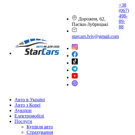
+38
(067)
498-
Дорожня, 62,
89-
Пасіки-Зубрицькі
88
starcars.lviv@gmail.com
Авто в Україні
Авто з Кореї
Аукціон
Електромобілі
Послуги
Купівля авто
Страхування