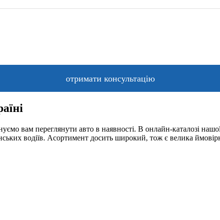
раїні
уємо вам переглянути авто в наявності. В онлайн-каталозі нашої
їнських водіїв. Асортимент досить широкий, тож є велика ймовір