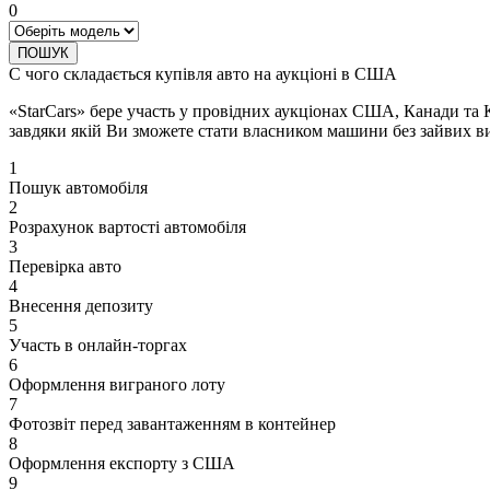
0
ПОШУК
С чого складається купівля авто на аукціоні в США
«StarCars» бере участь у провідних аукціонах США, Канади та 
завдяки якій Ви зможете стати власником машини без зайвих ви
1
Пошук автомобіля
2
Розрахунок вартості автомобіля
3
Перевірка авто
4
Внесення депозиту
5
Участь в онлайн-торгах
6
Оформлення виграного лоту
7
Фотозвіт перед завантаженням в контейнер
8
Оформлення експорту з США
9