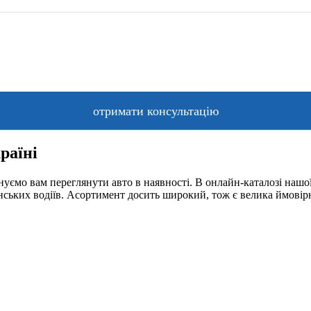
раїні
уємо вам переглянути авто в наявності. В онлайн-каталозі нашої
їнських водіїв. Асортимент досить широкий, тож є велика ймовір