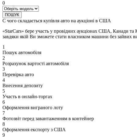
0
ПОШУК
С чого складається купівля авто на аукціоні в США
«StarCars» бере участь у провідних аукціонах США, Канади та 
завдяки якій Ви зможете стати власником машини без зайвих ви
1
Пошук автомобіля
2
Розрахунок вартості автомобіля
3
Перевірка авто
4
Внесення депозиту
5
Участь в онлайн-торгах
6
Оформлення виграного лоту
7
Фотозвіт перед завантаженням в контейнер
8
Оформлення експорту з США
9