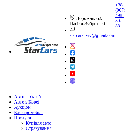
+38
(067)
498-
Дорожня, 62,
89-
Пасіки-Зубрицькі
88
starcars.lviv@gmail.com
Авто в Україні
Авто з Кореї
Аукціон
Електромобілі
Послуги
Купівля авто
Страхування