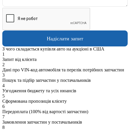
З чого складається купівля авто на аукціоні в США
1
Запит від клієнта
2
Дані про VIN-код автомобіля та перелік потрібних запчастин
3
Пошук та підбір запчастин у постачальників
4
Узгодження бюджету та усіх нюансів
5
Сформована пропозиція клієнту
6
Передоплата (100% від вартості запчастин)
7
Замовлення запчастин у постачальників
8