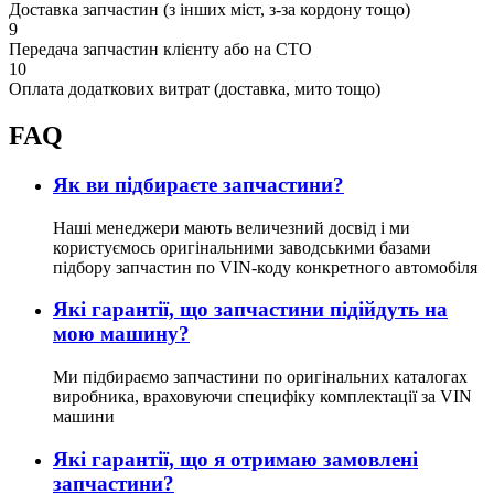
Доставка запчастин (з інших міст, з-за кордону тощо)
9
Передача запчастин клієнту або на СТО
10
Оплата додаткових витрат (доставка, мито тощо)
FAQ
Як ви підбираєте запчастини?
Наші менеджери мають величезний досвід і ми
користуємось оригінальними заводськими базами
підбору запчастин по VIN-коду конкретного автомобіля
Які гарантії, що запчастини підійдуть на
мою машину?
Ми підбираємо запчастини по оригінальних каталогах
виробника, враховуючи специфіку комплектації за VIN
машини
Які гарантії, що я отримаю замовлені
запчастини?