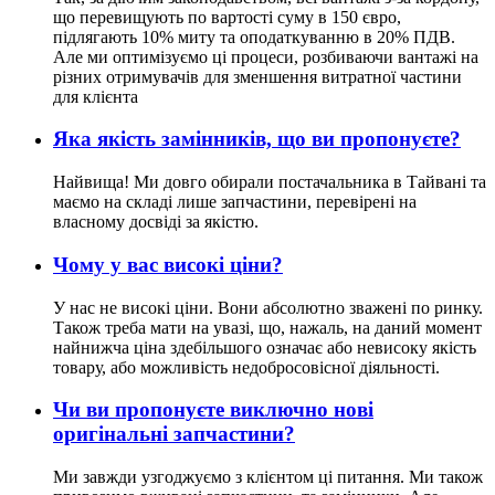
що перевищують по вартості суму в 150 євро,
підлягають 10% миту та оподаткуванню в 20% ПДВ.
Але ми оптимізуємо ці процеси, розбиваючи вантажі на
різних отримувачів для зменшення витратної частини
для клієнта
Яка якість замінників, що ви пропонуєте?
Найвища! Ми довго обирали постачальника в Тайвані та
маємо на складі лише запчастини, перевірені на
власному досвіді за якістю.
Чому у вас високі ціни?
У нас не високі ціни. Вони абсолютно зважені по ринку.
Також треба мати на увазі, що, нажаль, на даний момент
найнижча ціна здебільшого означає або невисоку якість
товару, або можливість недобросовісної діяльності.
Чи ви пропонуєте виключно нові
оригінальні запчастини?
Ми завжди узгоджуємо з клієнтом ці питання. Ми також