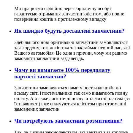
Ми працюємо офіційно через юридичну особу і
гарантуємо отримання запчастин клієнтом, або повне
повернення коштів в протилежному випадку
Як швидко будуть доставлені запчастини?
Здебільшого нові оригінальні запчастини замовляються
з-за кордону, тож логістика також займає певний час, як і
Вашого автомобіля. Це одна з причин, чому ми радимо
замовляти запчастини заздалегідь.
Чому ви вимагаєте 100% передплату
вартості запчастин?
Запчастини замовляються нами у постачальників по
всьому світі і постачальники так само вимагають повну
оплату. А от вже логістичні послуги та митні платежі (за
їх наявності) вже сплачуються клієнтом при отриманні
замовлених запчастин
Чи потребують запчастини розмитнення?
Так, за діючим законодавством, всі вантажі з-за кордону,