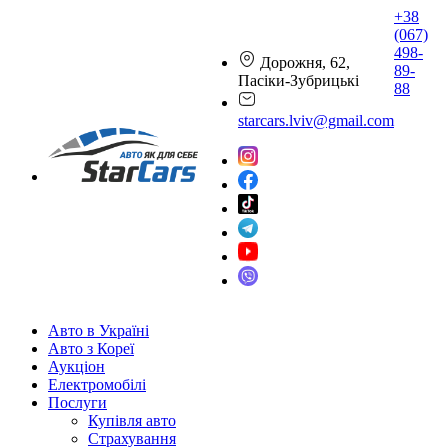
+38
(067)
498-
Дорожня, 62,
89-
Пасіки-Зубрицькі
88
starcars.lviv@gmail.com
Авто в Україні
Авто з Кореї
Аукціон
Електромобілі
Послуги
Купівля авто
Страхування