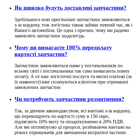
Як швидко будуть доставлені запчастини?
Здебільшого нові оригінальні запчастини замовляються
з-за кордону, тож логістика також займає певний час, як і
Вашого автомобіля. Це одна з причин, чому ми радимо
замовляти запчастини заздалегідь.
Чому ви вимагаєте 100% передплату
вартості запчастин?
Запчастини замовляються нами у постачальників по
всьому світі і постачальники так само вимагають повну
оплату. А от вже логістичні послуги та митні платежі (за
їх наявності) вже сплачуються клієнтом при отриманні
замовлених запчастин
Чи потребують запчастини розмитнення?
Так, за діючим законодавством, всі вантажі з-за кордону,
що перевищують по вартості суму в 150 євро,
підлягають 10% миту та оподаткуванню в 20% ПДВ.
Але ми оптимізуємо ці процеси, розбиваючи вантажі на
різних отримувачів для зменшення витратної частини