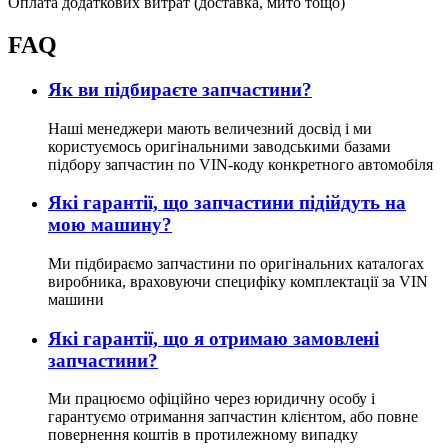
Оплата додаткових витрат (доставка, мито тощо)
FAQ
Як ви підбираєте запчастини?
Наші менеджери мають величезний досвід і ми
користуємось оригінальними заводськими базами
підбору запчастин по VIN-коду конкретного автомобіля
Які гарантії, що запчастини підійдуть на
мою машину?
Ми підбираємо запчастини по оригінальних каталогах
виробника, враховуючи специфіку комплектації за VIN
машини
Які гарантії, що я отримаю замовлені
запчастини?
Ми працюємо офіційно через юридичну особу і
гарантуємо отримання запчастин клієнтом, або повне
повернення коштів в протилежному випадку