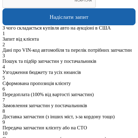
З чого складається купівля авто на аукціоні в США
1
Запит від клієнта
2
Дані про VIN-код автомобіля та перелік потрібних запчастин
3
Пошук та підбір запчастин у постачальників
4
Узгодження бюджету та усіх нюансів
5
Сформована пропозиція клієнту
6
Передоплата (100% від вартості запчастин)
7
Замовлення запчастин у постачальників
8
Доставка запчастин (з інших міст, з-за кордону тощо)
9
Передача запчастин клієнту або на СТО
10