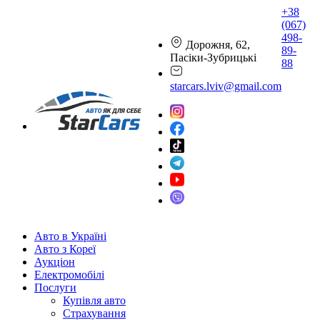
+38
(067)
498-
Дорожня, 62,
89-
Пасіки-Зубрицькі
88
starcars.lviv@gmail.com
Авто в Україні
Авто з Кореї
Аукціон
Електромобілі
Послуги
Купівля авто
Страхування