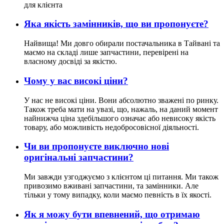
для клієнта
Яка якість замінників, що ви пропонуєте?
Найвища! Ми довго обирали постачальника в Тайвані та
маємо на складі лише запчастини, перевірені на
власному досвіді за якістю.
Чому у вас високі ціни?
У нас не високі ціни. Вони абсолютно зважені по ринку.
Також треба мати на увазі, що, нажаль, на даний момент
найнижча ціна здебільшого означає або невисоку якість
товару, або можливість недобросовісної діяльності.
Чи ви пропонуєте виключно нові
оригінальні запчастини?
Ми завжди узгоджуємо з клієнтом ці питання. Ми також
привозимо вживані запчастини, та замінники. Але
тільки у тому випадку, коли маємо певність в їх якості.
Як я можу бути впевнений, що отримаю