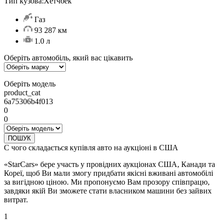
Тип кузова:
Хетчбек
Газ
93 287 км
1.0 л
Оберіть автомобіль, який вас цікавить
Оберіть модель
product_cat
6a75306b4f013
0
0
ПОШУК
С чого складається купівля авто на аукціоні в США
«StarCars» бере участь у провідних аукціонах США, Канади та
Кореї, щоб Ви мали змогу придбати якісні вживані автомобілі
за вигідною ціною. Ми пропонуємо Вам прозору співпрацю,
завдяки якій Ви зможете стати власником машини без зайвих
витрат.
1