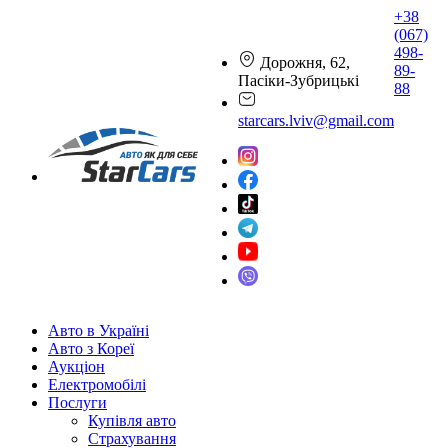
+38
(067)
498-
Дорожня, 62,
89-
Пасіки-Зубрицькі
88
starcars.lviv@gmail.com
Авто в Україні
Авто з Кореї
Аукціон
Електромобілі
Послуги
Купівля авто
Страхування