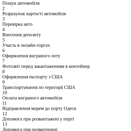
Пошук автомобіля
2
Розрахунок вартості автомобіля
3
Перевірка авто
4
Внесення депозиту
5
Участь в онлайн-торгах
6
Оформлення виграного лоту
7
Фотозвіт перед завантаженням в контейнер
8
Оформлення експорту з США
9
Транспортування по території США
10
Оплата виграного автомобіля
11
Відправлення морем до порту Одеси
12
Допомога при розвантажені у порті
13
Допомога при розмитненні