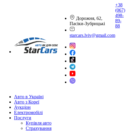
+38
(067)
498-
Дорожня, 62,
89-
Пасіки-Зубрицькі
88
starcars.lviv@gmail.com
Авто в Україні
Авто з Кореї
Аукціон
Електромобілі
Послуги
Купівля авто
Страхування