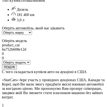
Тип кузова:
Позашляховик
Дизель
181 400 км
3,0 л
Оберіть автомобіль, який вас цікавить
Оберіть модель
product_cat
6a752b608e12d
0
0
ПОШУК
С чого складається купівля авто на аукціоні в США
«StarCars» бере участь у провідних аукціонах США, Канади та
Кореї, щоб Ви мали змогу придбати якісні вживані автомобілі
за вигідною ціною. Ми пропонуємо Вам прозору співпрацю,
завдяки якій Ви зможете стати власником машини без зайвих
витрат.
1