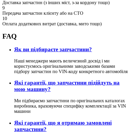
Доставка запчастин (з інших міст, з-за кордону тощо)
9
Передача запчастин клієнту або на СТО
10
Оплата додаткових витрат (доставка, мито тощо)
FAQ
Як ви підбираєте запчастини?
Наші менеджери мають величезний досвід і ми
користуємось оригінальними заводськими базами
підбору запчастин по VIN-коду конкретного автомобіля
Які гарантії, що запчастини підійдуть на
мою машину?
Ми підбираємо запчастини по оригінальних каталогах
виробника, враховуючи специфіку комплектації за VIN
машини
Які гарантії, що я отримаю замовлені
запчастини?