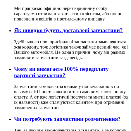
Ми працюємо офіційно через юридичну особу і
гарантуємо отримання запчастин клієнтом, або повне
повернення коштів в протилежному випадку
Як швидко будуть доставлені запчастини?
Здебільшого нові оригінальні запчастини замовляються
з-за кордону, тож логістика також займає певний час, як і
Вашого автомобіля. Це одна з причин, чому ми радимо
замовляти запчастини заздалегідь.
Чому ви вимагаєте 100% передплату
вартості запчастин?
Запчастини замовляються нами у постачальників по
всьому світі і постачальники так само вимагають повну
оплату. А от вже логістичні послуги та митні платежі (за
їх наявності) вже сплачуються клієнтом при отриманні
замовлених запчастин
Чи потребують запчастини розмитнення?
Так, за діючим законодавством, всі вантажі з-за кордону,