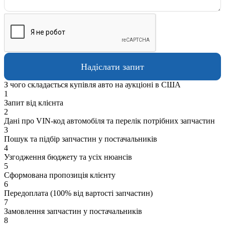
З чого складається купівля авто на аукціоні в США
1
Запит від клієнта
2
Дані про VIN-код автомобіля та перелік потрібних запчастин
3
Пошук та підбір запчастин у постачальників
4
Узгодження бюджету та усіх нюансів
5
Сформована пропозиція клієнту
6
Передоплата (100% від вартості запчастин)
7
Замовлення запчастин у постачальників
8