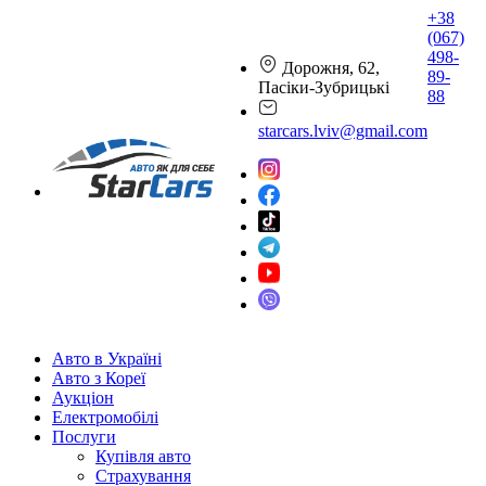
+38
(067)
498-
Дорожня, 62,
89-
Пасіки-Зубрицькі
88
starcars.lviv@gmail.com
Авто в Україні
Авто з Кореї
Аукціон
Електромобілі
Послуги
Купівля авто
Страхування