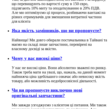
що перевищують по вартості суму в 150 євро,
підлягають 10% миту та оподаткуванню в 20% ПДВ.
Але ми оптимізуємо ці процеси, розбиваючи вантажі на
різних отримувачів для зменшення витратної частини
для клієнта
Яка якість замінників, що ви пропонуєте?
Найвища! Ми довго обирали постачальника в Тайвані та
маємо на складі лише запчастини, перевірені на
власному досвіді за якістю.
Чому у вас високі ціни?
У нас не високі ціни. Вони абсолютно зважені по ринку.
Також треба мати на увазі, що, нажаль, на даний момент
найнижча ціна здебільшого означає або невисоку якість
товару, або можливість недобросовісної діяльності.
Чи ви пропонуєте виключно нові
оригінальні запчастини?
Ми завжди узгоджуємо з клієнтом ці питання. Ми також