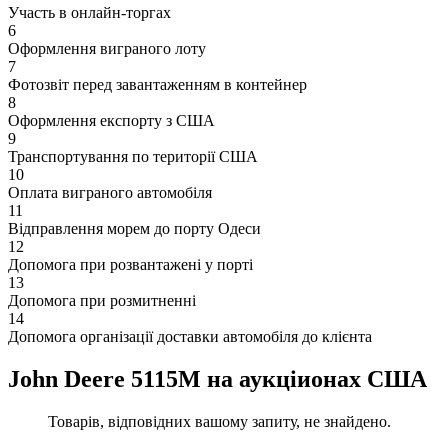
Участь в онлайн-торгах
6
Оформлення виграного лоту
7
Фотозвіт перед завантаженням в контейнер
8
Оформлення експорту з США
9
Транспортування по території США
10
Оплата виграного автомобіля
11
Відправлення морем до порту Одеси
12
Допомога при розвантажені у порті
13
Допомога при розмитненні
14
Допомога організації доставки автомобіля до клієнта
John Deere 5115M на аукціионах США
Товарів, відповідних вашому запиту, не знайдено.