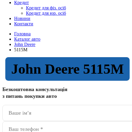
Кредит
Кредит для фіз. осіб
Кредит для юр. осіб
Новини
Контакти
Головна
Каталог авто
John Deere
5115M
John Deere 5115M
Безкоштовна консультація
з питань покупки авто