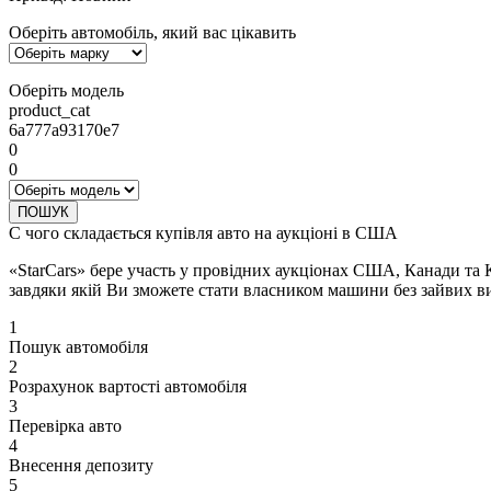
Оберіть автомобіль, який вас цікавить
Оберіть модель
product_cat
6a777a93170e7
0
0
ПОШУК
С чого складається купівля авто на аукціоні в США
«StarCars» бере участь у провідних аукціонах США, Канади та 
завдяки якій Ви зможете стати власником машини без зайвих ви
1
Пошук автомобіля
2
Розрахунок вартості автомобіля
3
Перевірка авто
4
Внесення депозиту
5