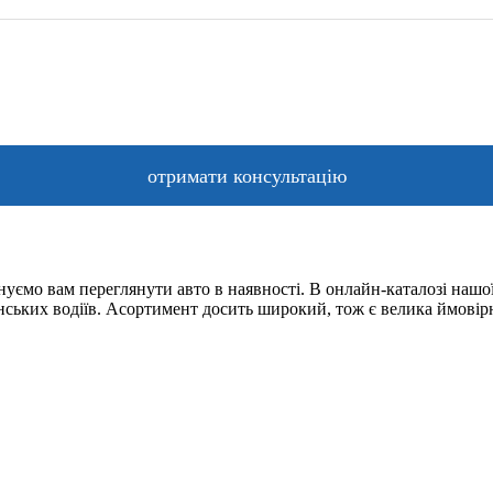
уємо вам переглянути авто в наявності. В онлайн-каталозі нашої
їнських водіїв. Асортимент досить широкий, тож є велика ймовір