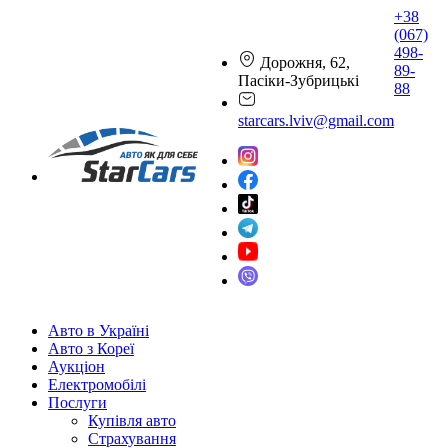
+38
(067)
498-
Дорожня, 62,
89-
Пасіки-Зубрицькі
88
starcars.lviv@gmail.com
Авто в Україні
Авто з Кореї
Аукціон
Електромобілі
Послуги
Купівля авто
Страхування