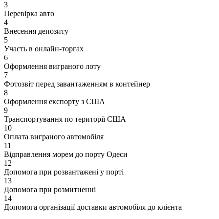
3
Перевірка авто
4
Внесення депозиту
5
Участь в онлайн-торгах
6
Оформлення виграного лоту
7
Фотозвіт перед завантаженням в контейнер
8
Оформлення експорту з США
9
Транспортування по території США
10
Оплата виграного автомобіля
11
Відправлення морем до порту Одеси
12
Допомога при розвантажені у порті
13
Допомога при розмитненні
14
Допомога організації доставки автомобіля до клієнта