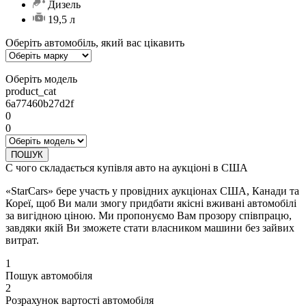
Дизель
19,5 л
Оберіть автомобіль, який вас цікавить
Оберіть модель
product_cat
6a77460b27d2f
0
0
ПОШУК
С чого складається купівля авто на аукціоні в США
«StarCars» бере участь у провідних аукціонах США, Канади та
Кореї, щоб Ви мали змогу придбати якісні вживані автомобілі
за вигідною ціною. Ми пропонуємо Вам прозору співпрацю,
завдяки якій Ви зможете стати власником машини без зайвих
витрат.
1
Пошук автомобіля
2
Розрахунок вартості автомобіля