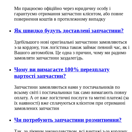
Ми працюємо офіційно через юридичну особу і
гарантуємо отримання запчастин клієнтом, або повне
повернення коштів в протилежному випадку
Як швидко будуть доставлені запчастини?
Здебільшого нові оригінальні запчастини замовляються
з-за кордону, тож логістика також займає певний час, як і
Вашого автомобіля. Це одна з причин, чому ми радимо
замовляти запчастини заздалегідь.
Чому ви вимагаєте 100% передплату
вартості запчастин?
Запчастини замовляються нами у постачальників по
всьому світі і постачальники так само вимагають повну
оплату. А от вже логістичні послуги та митні платежі (за
їх наявності) вже сплачуються клієнтом при отриманні
замовлених запчастин
Чи потребують запчастини розмитнення?
Так, за діючим законодавством, всі вантажі з-за кордону,