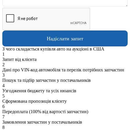
З чого складається купівля авто на аукціоні в США
1
Запит від клієнта
2
Дані про VIN-код автомобіля та перелік потрібних запчастин
3
Пошук та підбір запчастин у постачальників
4
Узгодження бюджету та усіх нюансів
5
Сформована пропозиція клієнту
6
Передоплата (100% від вартості запчастин)
7
Замовлення запчастин у постачальників
8