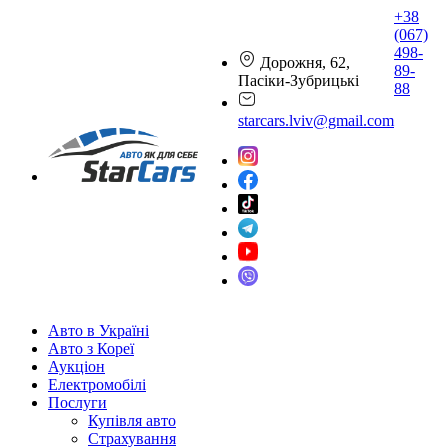
+38
(067)
498-
Дорожня, 62,
89-
Пасіки-Зубрицькі
88
starcars.lviv@gmail.com
Авто в Україні
Авто з Кореї
Аукціон
Електромобілі
Послуги
Купівля авто
Страхування