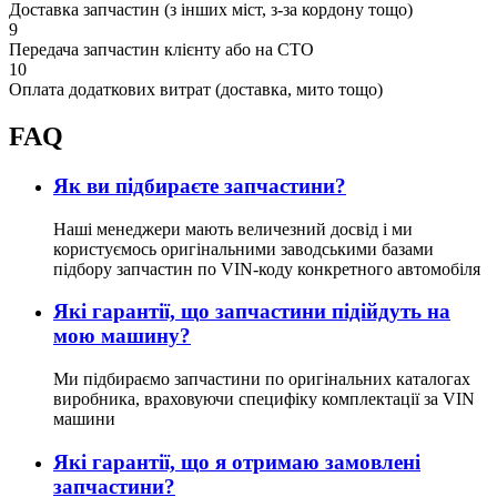
Доставка запчастин (з інших міст, з-за кордону тощо)
9
Передача запчастин клієнту або на СТО
10
Оплата додаткових витрат (доставка, мито тощо)
FAQ
Як ви підбираєте запчастини?
Наші менеджери мають величезний досвід і ми
користуємось оригінальними заводськими базами
підбору запчастин по VIN-коду конкретного автомобіля
Які гарантії, що запчастини підійдуть на
мою машину?
Ми підбираємо запчастини по оригінальних каталогах
виробника, враховуючи специфіку комплектації за VIN
машини
Які гарантії, що я отримаю замовлені
запчастини?