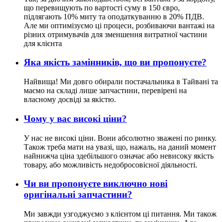
що перевищують по вартості суму в 150 євро,
підлягають 10% миту та оподаткуванню в 20% ПДВ.
Але ми оптимізуємо ці процеси, розбиваючи вантажі на
різних отримувачів для зменшення витратної частини
для клієнта
Яка якість замінників, що ви пропонуєте?
Найвища! Ми довго обирали постачальника в Тайвані та
маємо на складі лише запчастини, перевірені на
власному досвіді за якістю.
Чому у вас високі ціни?
У нас не високі ціни. Вони абсолютно зважені по ринку.
Також треба мати на увазі, що, нажаль, на даний момент
найнижча ціна здебільшого означає або невисоку якість
товару, або можливість недобросовісної діяльності.
Чи ви пропонуєте виключно нові
оригінальні запчастини?
Ми завжди узгоджуємо з клієнтом ці питання. Ми також