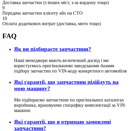
Доставка запчастин (з інших міст, з-за кордону тощо)
9
Передача запчастин клієнту або на СТО
10
Оплата додаткових витрат (доставка, мито тощо)
FAQ
Як ви підбираєте запчастини?
Наші менеджери мають величезний досвід і ми
користуємось оригінальними заводськими базами
підбору запчастин по VIN-коду конкретного автомобіля
Які гарантії, що запчастини підійдуть на
мою машину?
Ми підбираємо запчастини по оригінальних каталогах
виробника, враховуючи специфіку комплектації за VIN
машини
Які гарантії, що я отримаю замовлені
запчастини?