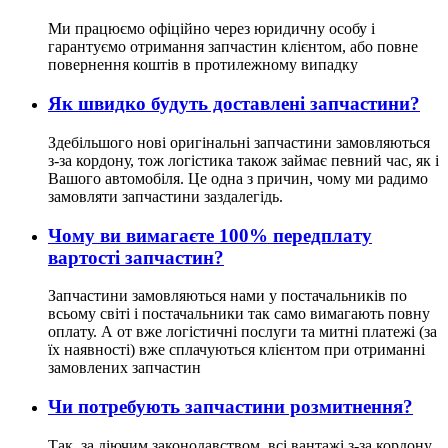
Ми працюємо офіційно через юридичну особу і
гарантуємо отримання запчастин клієнтом, або повне
повернення коштів в протилежному випадку
Як швидко будуть доставлені запчастини?
Здебільшого нові оригінальні запчастини замовляються
з-за кордону, тож логістика також займає певний час, як і
Вашого автомобіля. Це одна з причин, чому ми радимо
замовляти запчастини заздалегідь.
Чому ви вимагаєте 100% передплату
вартості запчастин?
Запчастини замовляються нами у постачальників по
всьому світі і постачальники так само вимагають повну
оплату. А от вже логістичні послуги та митні платежі (за
їх наявності) вже сплачуються клієнтом при отриманні
замовлених запчастин
Чи потребують запчастини розмитнення?
Так, за діючим законодавством, всі вантажі з-за кордону,