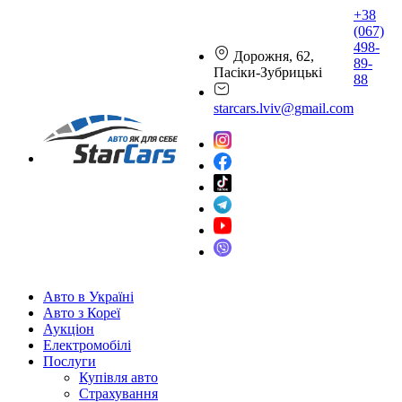
+38
(067)
498-
Дорожня, 62,
89-
Пасіки-Зубрицькі
88
starcars.lviv@gmail.com
Авто в Україні
Авто з Кореї
Аукціон
Електромобілі
Послуги
Купівля авто
Страхування