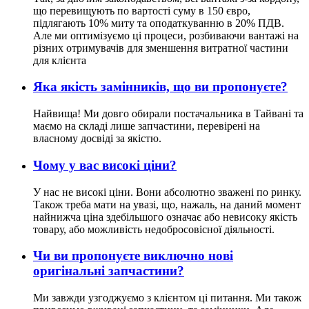
що перевищують по вартості суму в 150 євро,
підлягають 10% миту та оподаткуванню в 20% ПДВ.
Але ми оптимізуємо ці процеси, розбиваючи вантажі на
різних отримувачів для зменшення витратної частини
для клієнта
Яка якість замінників, що ви пропонуєте?
Найвища! Ми довго обирали постачальника в Тайвані та
маємо на складі лише запчастини, перевірені на
власному досвіді за якістю.
Чому у вас високі ціни?
У нас не високі ціни. Вони абсолютно зважені по ринку.
Також треба мати на увазі, що, нажаль, на даний момент
найнижча ціна здебільшого означає або невисоку якість
товару, або можливість недобросовісної діяльності.
Чи ви пропонуєте виключно нові
оригінальні запчастини?
Ми завжди узгоджуємо з клієнтом ці питання. Ми також