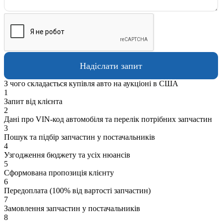
З чого складається купівля авто на аукціоні в США
1
Запит від клієнта
2
Дані про VIN-код автомобіля та перелік потрібних запчастин
3
Пошук та підбір запчастин у постачальників
4
Узгодження бюджету та усіх нюансів
5
Сформована пропозиція клієнту
6
Передоплата (100% від вартості запчастин)
7
Замовлення запчастин у постачальників
8