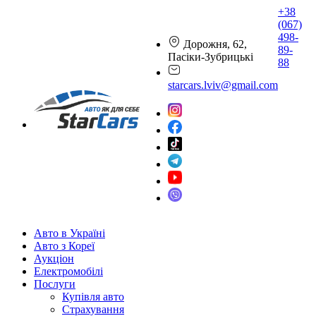
+38
(067)
498-
Дорожня, 62,
89-
Пасіки-Зубрицькі
88
starcars.lviv@gmail.com
Авто в Україні
Авто з Кореї
Аукціон
Електромобілі
Послуги
Купівля авто
Страхування