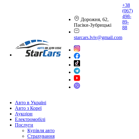
+38
(067)
498-
Дорожня, 62,
89-
Пасіки-Зубрицькі
88
starcars.lviv@gmail.com
Авто в Україні
Авто з Кореї
Аукціон
Електромобілі
Послуги
Купівля авто
Страхування