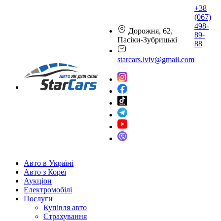
+38
(067)
498-
Дорожня, 62,
89-
Пасіки-Зубрицькі
88
starcars.lviv@gmail.com
Авто в Україні
Авто з Кореї
Аукціон
Електромобілі
Послуги
Купівля авто
Страхування