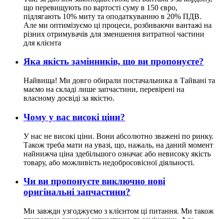
що перевищують по вартості суму в 150 євро,
підлягають 10% миту та оподаткуванню в 20% ПДВ.
Але ми оптимізуємо ці процеси, розбиваючи вантажі на
різних отримувачів для зменшення витратної частини
для клієнта
Яка якість замінників, що ви пропонуєте?
Найвища! Ми довго обирали постачальника в Тайвані та
маємо на складі лише запчастини, перевірені на
власному досвіді за якістю.
Чому у вас високі ціни?
У нас не високі ціни. Вони абсолютно зважені по ринку.
Також треба мати на увазі, що, нажаль, на даний момент
найнижча ціна здебільшого означає або невисоку якість
товару, або можливість недобросовісної діяльності.
Чи ви пропонуєте виключно нові
оригінальні запчастини?
Ми завжди узгоджуємо з клієнтом ці питання. Ми також