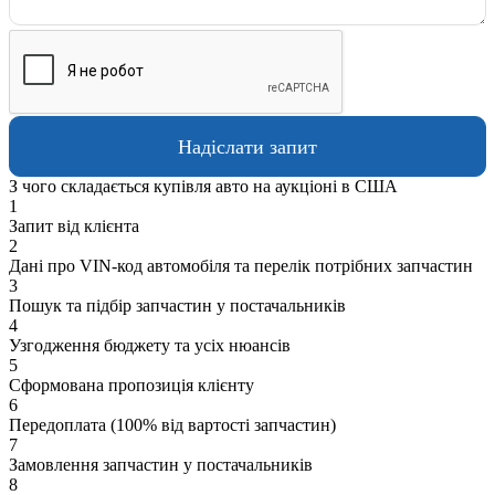
З чого складається купівля авто на аукціоні в США
1
Запит від клієнта
2
Дані про VIN-код автомобіля та перелік потрібних запчастин
3
Пошук та підбір запчастин у постачальників
4
Узгодження бюджету та усіх нюансів
5
Сформована пропозиція клієнту
6
Передоплата (100% від вартості запчастин)
7
Замовлення запчастин у постачальників
8