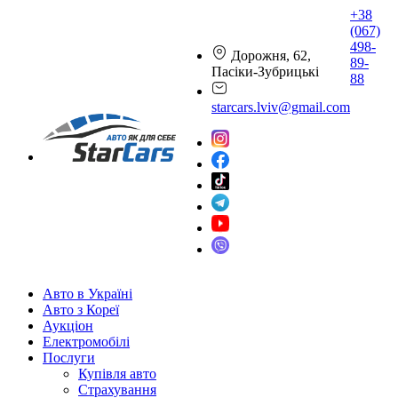
+38
(067)
498-
Дорожня, 62,
89-
Пасіки-Зубрицькі
88
starcars.lviv@gmail.com
Авто в Україні
Авто з Кореї
Аукціон
Електромобілі
Послуги
Купівля авто
Страхування