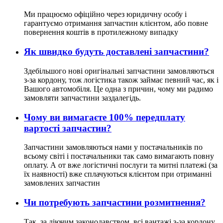
Ми працюємо офіційно через юридичну особу і
гарантуємо отримання запчастин клієнтом, або повне
повернення коштів в протилежному випадку
Як швидко будуть доставлені запчастини?
Здебільшого нові оригінальні запчастини замовляються
з-за кордону, тож логістика також займає певний час, як і
Вашого автомобіля. Це одна з причин, чому ми радимо
замовляти запчастини заздалегідь.
Чому ви вимагаєте 100% передплату
вартості запчастин?
Запчастини замовляються нами у постачальників по
всьому світі і постачальники так само вимагають повну
оплату. А от вже логістичні послуги та митні платежі (за
їх наявності) вже сплачуються клієнтом при отриманні
замовлених запчастин
Чи потребують запчастини розмитнення?
Так, за діючим законодавством, всі вантажі з-за кордону,