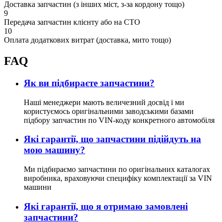
Доставка запчастин (з інших міст, з-за кордону тощо)
9
Передача запчастин клієнту або на СТО
10
Оплата додаткових витрат (доставка, мито тощо)
FAQ
Як ви підбираєте запчастини?
Наші менеджери мають величезний досвід і ми
користуємось оригінальними заводськими базами
підбору запчастин по VIN-коду конкретного автомобіля
Які гарантії, що запчастини підійдуть на
мою машину?
Ми підбираємо запчастини по оригінальних каталогах
виробника, враховуючи специфіку комплектації за VIN
машини
Які гарантії, що я отримаю замовлені
запчастини?