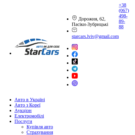
+38
(067)
498-
Дорожня, 62,
89-
Пасіки-Зубрицькі
88
starcars.lviv@gmail.com
Авто в Україні
Авто з Кореї
Аукціон
Електромобілі
Послуги
Купівля авто
Страхування