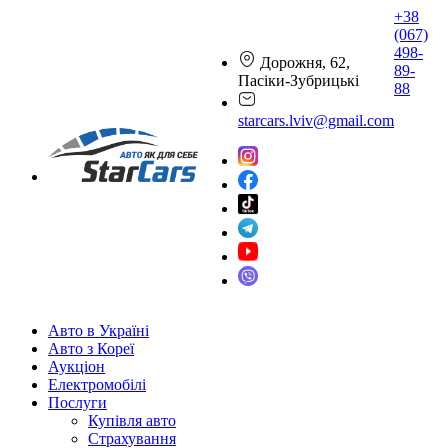
+38
(067)
498-
Дорожня, 62,
89-
Пасіки-Зубрицькі
88
starcars.lviv@gmail.com
Авто в Україні
Авто з Кореї
Аукціон
Електромобілі
Послуги
Купівля авто
Страхування