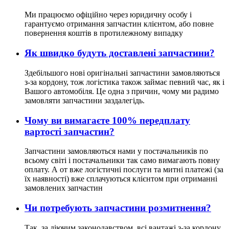
Ми працюємо офіційно через юридичну особу і
гарантуємо отримання запчастин клієнтом, або повне
повернення коштів в протилежному випадку
Як швидко будуть доставлені запчастини?
Здебільшого нові оригінальні запчастини замовляються
з-за кордону, тож логістика також займає певний час, як і
Вашого автомобіля. Це одна з причин, чому ми радимо
замовляти запчастини заздалегідь.
Чому ви вимагаєте 100% передплату
вартості запчастин?
Запчастини замовляються нами у постачальників по
всьому світі і постачальники так само вимагають повну
оплату. А от вже логістичні послуги та митні платежі (за
їх наявності) вже сплачуються клієнтом при отриманні
замовлених запчастин
Чи потребують запчастини розмитнення?
Так, за діючим законодавством, всі вантажі з-за кордону,