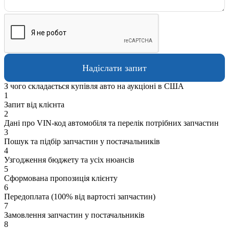
З чого складається купівля авто на аукціоні в США
1
Запит від клієнта
2
Дані про VIN-код автомобіля та перелік потрібних запчастин
3
Пошук та підбір запчастин у постачальників
4
Узгодження бюджету та усіх нюансів
5
Сформована пропозиція клієнту
6
Передоплата (100% від вартості запчастин)
7
Замовлення запчастин у постачальників
8