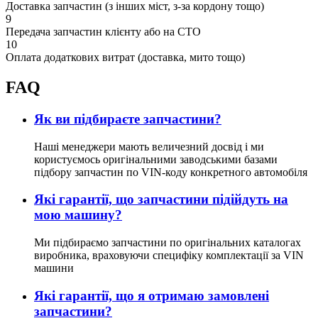
Доставка запчастин (з інших міст, з-за кордону тощо)
9
Передача запчастин клієнту або на СТО
10
Оплата додаткових витрат (доставка, мито тощо)
FAQ
Як ви підбираєте запчастини?
Наші менеджери мають величезний досвід і ми
користуємось оригінальними заводськими базами
підбору запчастин по VIN-коду конкретного автомобіля
Які гарантії, що запчастини підійдуть на
мою машину?
Ми підбираємо запчастини по оригінальних каталогах
виробника, враховуючи специфіку комплектації за VIN
машини
Які гарантії, що я отримаю замовлені
запчастини?