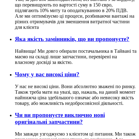
що перевищують по вартості суму в 150 євро,
підлягають 10% миту та оподаткуванню в 20% ПДВ.
Але ми оптимізуємо ці процеси, розбиваючи вантажі на
різних отримувачів для зменшення витратної частини
для клієнта
Яка якість замінників, що ви пропонуєте?
Найвища! Ми довго обирали постачальника в Тайвані та
маємо на складі лише запчастини, перевірені на
власному досвіді за якістю.
Чому у вас високі ціни?
У нас не високі ціни. Вони абсолютно зважені по ринку.
Також треба мати на увазі, що, нажаль, на даний момент
найнижча ціна здебільшого означає або невисоку якість
товару, або можливість недобросовісної діяльності.
Чи ви пропонуєте виключно нові
оригінальні запчастини?
Ми завжди узгоджуємо з клієнтом ці питання. Ми також