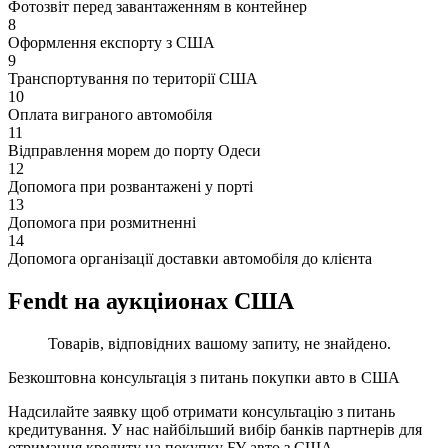
Фотозвіт перед завантаженням в контейнер
8
Оформлення експорту з США
9
Транспортування по території США
10
Оплата виграного автомобіля
11
Відправлення морем до порту Одеси
12
Допомога при розвантажені у порті
13
Допомога при розмитненні
14
Допомога організації доставки автомобіля до клієнта
Fendt на аукціионах США
Товарів, відповідних вашому запиту, не знайдено.
Безкоштовна консультація з питань покупки авто в США
Надсилайте заявку щоб отримати консультацію з питань
кредитування. У нас найбільший вибір банків партнерів для
отримання кредиту на покупку БУ авто з США