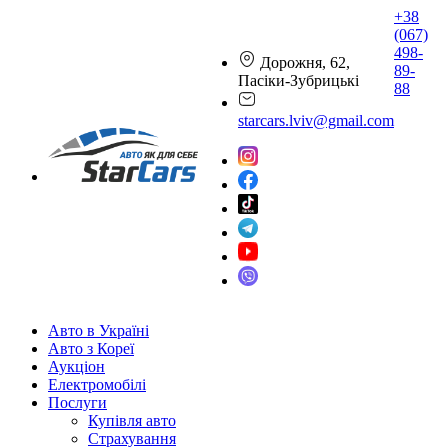
+38
(067)
498-
Дорожня, 62,
89-
Пасіки-Зубрицькі
88
starcars.lviv@gmail.com
Авто в Україні
Авто з Кореї
Аукціон
Електромобілі
Послуги
Купівля авто
Страхування