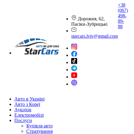
+38
(067)
498-
Дорожня, 62,
89-
Пасіки-Зубрицькі
88
starcars.lviv@gmail.com
Авто в Україні
Авто з Кореї
Аукціон
Електромобілі
Послуги
Купівля авто
Страхування