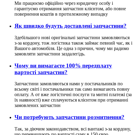
Ми працюємо офіційно через юридичну особу і
гарантуємо отримання запчастин клієнтом, або повне
повернення коштів в протилежному випадку
Як швидко будуть доставлені запчастини?
Здебільшого нові оригінальні запчастини замовляються
з-за кордону, тож логістика також займає певний час, як і
Вашого автомобіля. Це одна з причин, чому ми радимо
замовляти запчастини заздалегідь.
Чому ви вимагаєте 100% передплату
вартості запчастин?
Запчастини замовляються нами у постачальників по
всьому світі і постачальники так само вимагають повну
оплату. А от вже логістичні послуги та митні платежі (за
їх наявності) вже сплачуються клієнтом при отриманні
замовлених запчастин
Чи потребують запчастини розмитнення?
Так, за діючим законодавством, всі вантажі з-за кордону,
що перевищують по вартості суму в 150 євро,