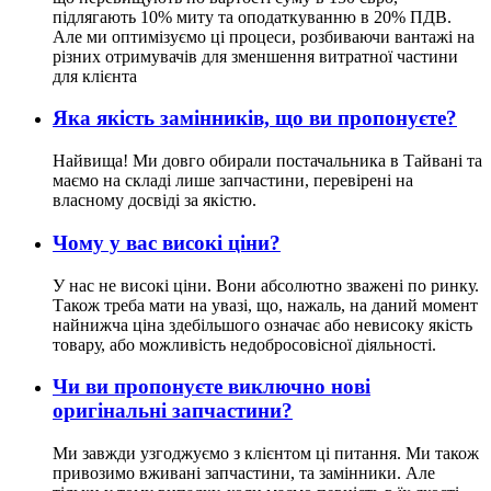
підлягають 10% миту та оподаткуванню в 20% ПДВ.
Але ми оптимізуємо ці процеси, розбиваючи вантажі на
різних отримувачів для зменшення витратної частини
для клієнта
Яка якість замінників, що ви пропонуєте?
Найвища! Ми довго обирали постачальника в Тайвані та
маємо на складі лише запчастини, перевірені на
власному досвіді за якістю.
Чому у вас високі ціни?
У нас не високі ціни. Вони абсолютно зважені по ринку.
Також треба мати на увазі, що, нажаль, на даний момент
найнижча ціна здебільшого означає або невисоку якість
товару, або можливість недобросовісної діяльності.
Чи ви пропонуєте виключно нові
оригінальні запчастини?
Ми завжди узгоджуємо з клієнтом ці питання. Ми також
привозимо вживані запчастини, та замінники. Але