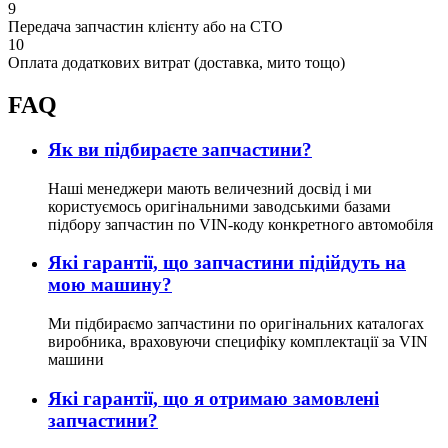
9
Передача запчастин клієнту або на СТО
10
Оплата додаткових витрат (доставка, мито тощо)
FAQ
Як ви підбираєте запчастини?
Наші менеджери мають величезний досвід і ми
користуємось оригінальними заводськими базами
підбору запчастин по VIN-коду конкретного автомобіля
Які гарантії, що запчастини підійдуть на
мою машину?
Ми підбираємо запчастини по оригінальних каталогах
виробника, враховуючи специфіку комплектації за VIN
машини
Які гарантії, що я отримаю замовлені
запчастини?