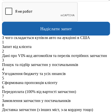
З чого складається купівля авто на аукціоні в США
1
Запит від клієнта
2
Дані про VIN-код автомобіля та перелік потрібних запчастин
3
Пошук та підбір запчастин у постачальників
4
Узгодження бюджету та усіх нюансів
5
Сформована пропозиція клієнту
6
Передоплата (100% від вартості запчастин)
7
Замовлення запчастин у постачальників
8
Доставка запчастин (з інших міст, з-за кордону тощо)