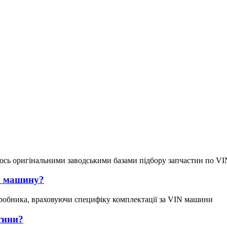
ось оригінальними заводськими базами підбору запчастин по VI
ою машину?
робника, враховуючи специфіку комплектації за VIN машини
тини?