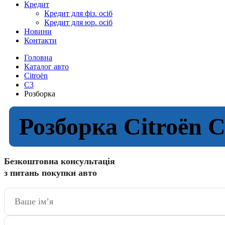
Кредит
Кредит для фіз. осіб
Кредит для юр. осіб
Новини
Контакти
Головна
Каталог авто
Citroën
C3
Розборка
Розборка Citroën 
Безкоштовна консультація
з питань покупки авто