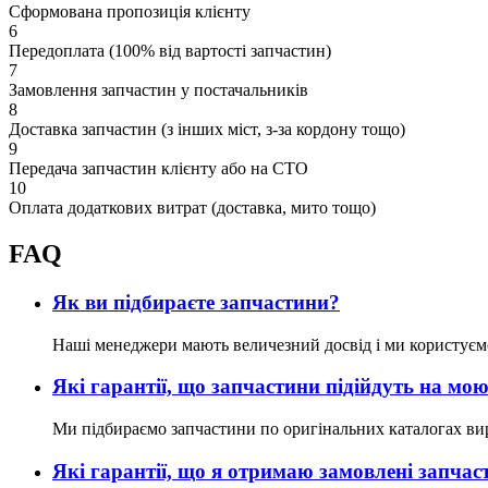
Сформована пропозиція клієнту
6
Передоплата (100% від вартості запчастин)
7
Замовлення запчастин у постачальників
8
Доставка запчастин (з інших міст, з-за кордону тощо)
9
Передача запчастин клієнту або на СТО
10
Оплата додаткових витрат (доставка, мито тощо)
FAQ
Як ви підбираєте запчастини?
Наші менеджери мають величезний досвід і ми користуєм
Які гарантії, що запчастини підійдуть на м
Ми підбираємо запчастини по оригінальних каталогах ви
Які гарантії, що я отримаю замовлені запчас