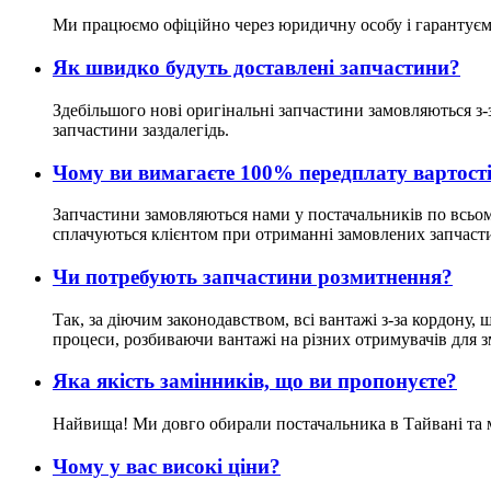
Ми працюємо офіційно через юридичну особу і гарантуєм
Як швидко будуть доставлені запчастини?
Здебільшого нові оригінальні запчастини замовляються з-
запчастини заздалегідь.
Чому ви вимагаєте 100% передплату вартост
Запчастини замовляються нами у постачальників по всьому 
сплачуються клієнтом при отриманні замовлених запчаст
Чи потребують запчастини розмитнення?
Так, за діючим законодавством, всі вантажі з-за кордону
процеси, розбиваючи вантажі на різних отримувачів для 
Яка якість замінників, що ви пропонуєте?
Найвища! Ми довго обирали постачальника в Тайвані та ма
Чому у вас високі ціни?