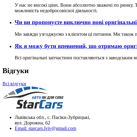
У нас не високі ціни. Вони абсолютно зважені по ринку. Т
можливість недобросовісної діяльності.
Чи ви пропонуєте виключно нові оригінальні
Ми завжди узгоджуємо з клієнтом ці питання. Ми також пр
Як я можу бути впевнений, що отримаю оригі
Всі оригінальні запчастини поставляються з заводським ма
Відгуки
Всі відгуки
Львівська обл., с. Пасіки-Зубрицькі,
вул. Дорожна, 62
Email:
starcars.lviv@gmail.com