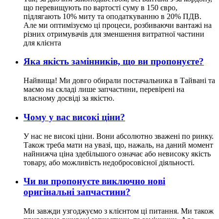
що перевищують по вартості суму в 150 євро,
підлягають 10% миту та оподаткуванню в 20% ПДВ.
Але ми оптимізуємо ці процеси, розбиваючи вантажі на
різних отримувачів для зменшення витратної частини
для клієнта
Яка якість замінників, що ви пропонуєте?
Найвища! Ми довго обирали постачальника в Тайвані та
маємо на складі лише запчастини, перевірені на
власному досвіді за якістю.
Чому у вас високі ціни?
У нас не високі ціни. Вони абсолютно зважені по ринку.
Також треба мати на увазі, що, нажаль, на даний момент
найнижча ціна здебільшого означає або невисоку якість
товару, або можливість недобросовісної діяльності.
Чи ви пропонуєте виключно нові
оригінальні запчастини?
Ми завжди узгоджуємо з клієнтом ці питання. Ми також