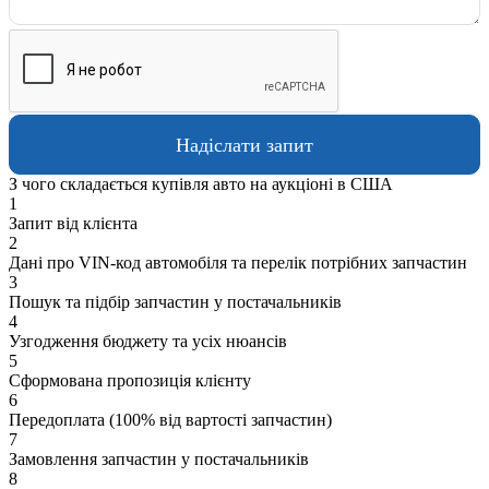
З чого складається купівля авто на аукціоні в США
1
Запит від клієнта
2
Дані про VIN-код автомобіля та перелік потрібних запчастин
3
Пошук та підбір запчастин у постачальників
4
Узгодження бюджету та усіх нюансів
5
Сформована пропозиція клієнту
6
Передоплата (100% від вартості запчастин)
7
Замовлення запчастин у постачальників
8