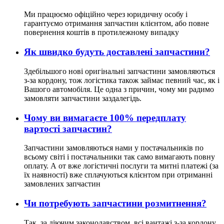
Ми працюємо офіційно через юридичну особу і
гарантуємо отримання запчастин клієнтом, або повне
повернення коштів в протилежному випадку
Як швидко будуть доставлені запчастини?
Здебільшого нові оригінальні запчастини замовляються
з-за кордону, тож логістика також займає певний час, як і
Вашого автомобіля. Це одна з причин, чому ми радимо
замовляти запчастини заздалегідь.
Чому ви вимагаєте 100% передплату
вартості запчастин?
Запчастини замовляються нами у постачальників по
всьому світі і постачальники так само вимагають повну
оплату. А от вже логістичні послуги та митні платежі (за
їх наявності) вже сплачуються клієнтом при отриманні
замовлених запчастин
Чи потребують запчастини розмитнення?
Так, за діючим законодавством, всі вантажі з-за кордону,