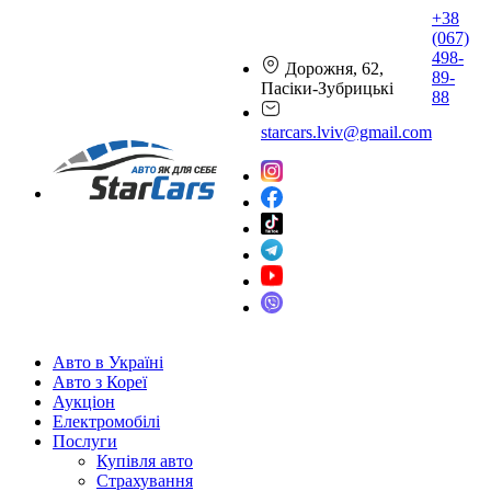
+38
(067)
498-
Дорожня, 62,
89-
Пасіки-Зубрицькі
88
starcars.lviv@gmail.com
Авто в Україні
Авто з Кореї
Аукціон
Електромобілі
Послуги
Купівля авто
Страхування