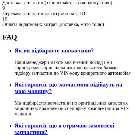
Доставка запчастин (з інших міст, з-за кордону тощо)
9
Передача запчастин клієнту або на СТО
10
Оплата додаткових витрат (доставка, мито тощо)
FAQ
Як ви підбираєте запчастини?
Наші менеджери мають величезний досвід і ми
користуємось оригінальними заводськими базами
підбору запчастин по VIN-коду конкретного автомобіля
Які гарантії, що запчастини підійдуть на
мою машину?
Ми підбираємо запчастини по оригінальних каталогах
виробника, враховуючи специфіку комплектації за VIN
машини
Які гарантії, що я отримаю замовлені
запчастини?