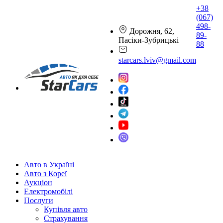
+38
(067)
498-
Дорожня, 62,
89-
Пасіки-Зубрицькі
88
starcars.lviv@gmail.com
Авто в Україні
Авто з Кореї
Аукціон
Електромобілі
Послуги
Купівля авто
Страхування