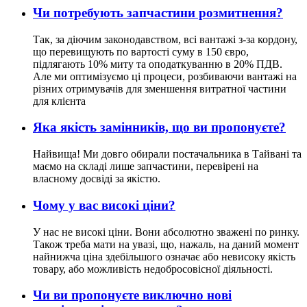
Чи потребують запчастини розмитнення?
Так, за діючим законодавством, всі вантажі з-за кордону,
що перевищують по вартості суму в 150 євро,
підлягають 10% миту та оподаткуванню в 20% ПДВ.
Але ми оптимізуємо ці процеси, розбиваючи вантажі на
різних отримувачів для зменшення витратної частини
для клієнта
Яка якість замінників, що ви пропонуєте?
Найвища! Ми довго обирали постачальника в Тайвані та
маємо на складі лише запчастини, перевірені на
власному досвіді за якістю.
Чому у вас високі ціни?
У нас не високі ціни. Вони абсолютно зважені по ринку.
Також треба мати на увазі, що, нажаль, на даний момент
найнижча ціна здебільшого означає або невисоку якість
товару, або можливість недобросовісної діяльності.
Чи ви пропонуєте виключно нові