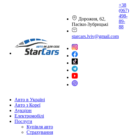
+38
(067)
498-
Дорожня, 62,
89-
Пасіки-Зубрицькі
88
starcars.lviv@gmail.com
Авто в Україні
Авто з Кореї
Аукціон
Електромобілі
Послуги
Купівля авто
Страхування