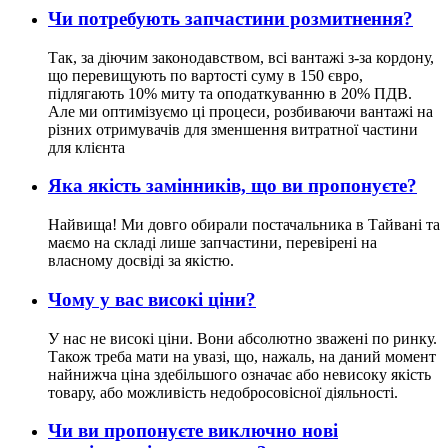
Чи потребують запчастини розмитнення?
Так, за діючим законодавством, всі вантажі з-за кордону,
що перевищують по вартості суму в 150 євро,
підлягають 10% миту та оподаткуванню в 20% ПДВ.
Але ми оптимізуємо ці процеси, розбиваючи вантажі на
різних отримувачів для зменшення витратної частини
для клієнта
Яка якість замінників, що ви пропонуєте?
Найвища! Ми довго обирали постачальника в Тайвані та
маємо на складі лише запчастини, перевірені на
власному досвіді за якістю.
Чому у вас високі ціни?
У нас не високі ціни. Вони абсолютно зважені по ринку.
Також треба мати на увазі, що, нажаль, на даний момент
найнижча ціна здебільшого означає або невисоку якість
товару, або можливість недобросовісної діяльності.
Чи ви пропонуєте виключно нові