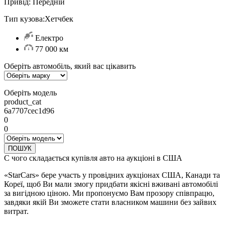
Привід:
Передній
Тип кузова:
Хетчбек
Електро
77 000 км
Оберіть автомобіль, який вас цікавить
Оберіть модель
product_cat
6a7707cec1d96
0
0
ПОШУК
С чого складається купівля авто на аукціоні в США
«StarCars» бере участь у провідних аукціонах США, Канади та
Кореї, щоб Ви мали змогу придбати якісні вживані автомобілі
за вигідною ціною. Ми пропонуємо Вам прозору співпрацю,
завдяки якій Ви зможете стати власником машини без зайвих
витрат.