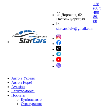
+38
(067)
498-
Дорожня, 62,
89-
Пасіки-Зубрицькі
88
starcars.lviv@gmail.com
Авто в Україні
Авто з Кореї
Аукціон
Електромобілі
Послуги
Купівля авто
Страхування