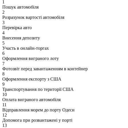
1
Пошук автомобіля
2
Розрахунок вартості автомобіля
3
Перевірка авто
4
Внесення депозиту
5
Участь в онлайн-торгах
6
Оформлення виграного лоту
7
Фотозвіт перед завантаженням в контейнер
8
Оформлення експорту з США
9
Транспортування по території США
10
Оплата виграного автомобіля
11
Відправлення морем до порту Одеси
12
Допомога при розвантажені у порті
13