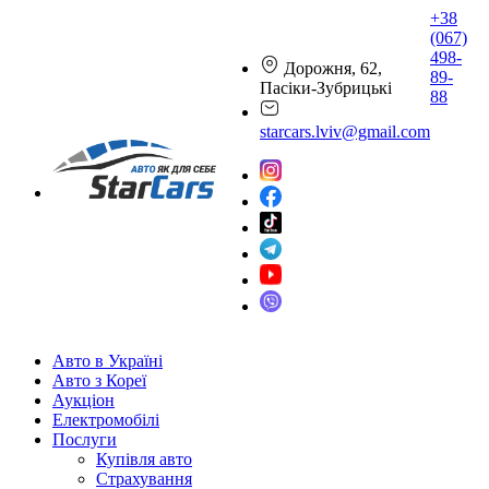
+38
(067)
498-
Дорожня, 62,
89-
Пасіки-Зубрицькі
88
starcars.lviv@gmail.com
Авто в Україні
Авто з Кореї
Аукціон
Електромобілі
Послуги
Купівля авто
Страхування