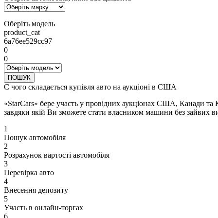
Оберіть модель
product_cat
6a76ee529cc97
0
0
ПОШУК
С чого складається купівля авто на аукціоні в США
«StarCars» бере участь у провідних аукціонах США, Канади та 
завдяки якій Ви зможете стати власником машини без зайвих ви
1
Пошук автомобіля
2
Розрахунок вартості автомобіля
3
Перевірка авто
4
Внесення депозиту
5
Участь в онлайн-торгах
6