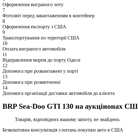
Оформлення виграного лоту
7
Фотозвіт перед завантаженням в контейнер
8
Оформлення експорту з США
9
Транспортування по території США
10
Оплата виграного автомобіля
11
Відправлення морем до порту Одеси
12
Допомога при розвантажені у порті
13
Допомога при розмитненні
14
Допомога організації доставки автомобіля до клієнта
BRP Sea-Doo GTI 130 на аукціионах С
Товарів, відповідних вашому запиту, не знайдено.
Безкоштовна консультація з питань покупки авто в США