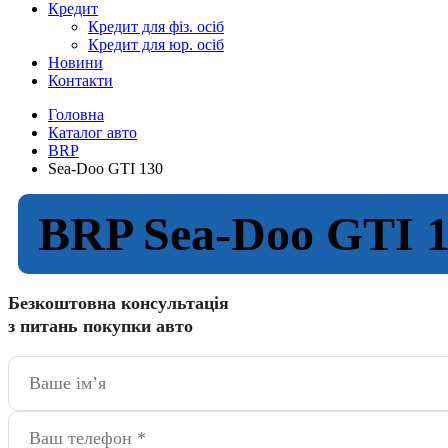
Кредит
Кредит для фіз. осіб
Кредит для юр. осіб
Новини
Контакти
Головна
Каталог авто
BRP
Sea-Doo GTI 130
BRP Sea-Doo GTI 
Безкоштовна консультація
з питань покупки авто