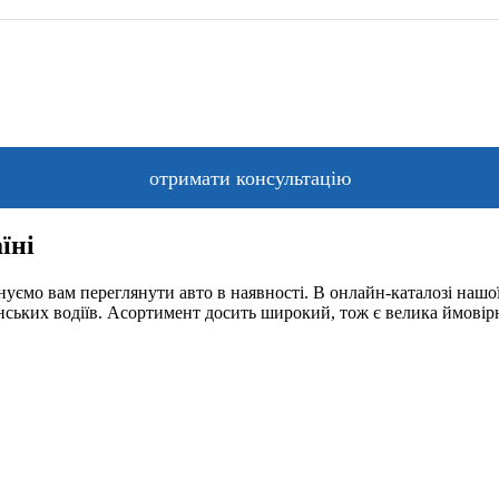
їні
уємо вам переглянути авто в наявності. В онлайн-каталозі нашої
їнських водіїв. Асортимент досить широкий, тож є велика ймовір