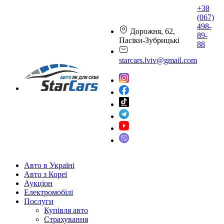
+38
(067)
498-
Дорожня, 62,
89-
Пасіки-Зубрицькі
88
starcars.lviv@gmail.com
Авто в Україні
Авто з Кореї
Аукціон
Електромобілі
Послуги
Купівля авто
Страхування