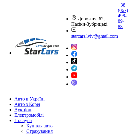
+38
(067)
498-
Дорожня, 62,
89-
Пасіки-Зубрицькі
88
starcars.lviv@gmail.com
Авто в Україні
Авто з Кореї
Аукціон
Електромобілі
Послуги
Купівля авто
Страхування