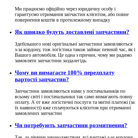
Ми працюємо офіційно через юридичну особу і
гарантуємо отримання запчастин клієнтом, або повне
повернення коштів в протилежному випадку
Як швидко будуть доставлені запчастини?
Здебільшого нові оригінальні запчастини замовляються
з-за кордону, тож логістика також займає певний час, як і
Вашого автомобіля. Це одна з причин, чому ми радимо
замовляти запчастини заздалегідь.
Чому ви вимагаєте 100% передплату
вартості запчастин?
Запчастини замовляються нами у постачальників по
всьому світі і постачальники так само вимагають повну
оплату. А от вже логістичні послуги та митні платежі (за
їх наявності) вже сплачуються клієнтом при отриманні
замовлених запчастин
Чи потребують запчастини розмитнення?
Так, за діючим законодавством, всі вантажі з-за кордону,