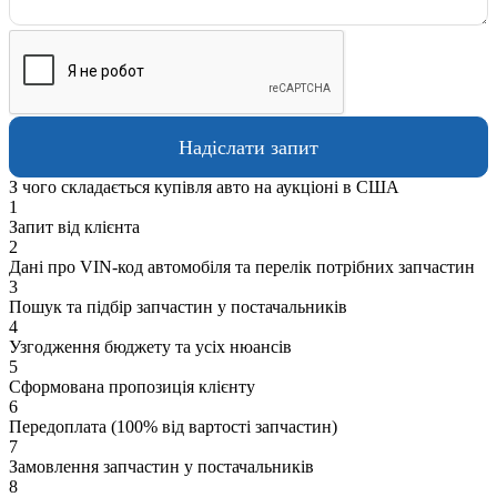
З чого складається купівля авто на аукціоні в США
1
Запит від клієнта
2
Дані про VIN-код автомобіля та перелік потрібних запчастин
3
Пошук та підбір запчастин у постачальників
4
Узгодження бюджету та усіх нюансів
5
Сформована пропозиція клієнту
6
Передоплата (100% від вартості запчастин)
7
Замовлення запчастин у постачальників
8