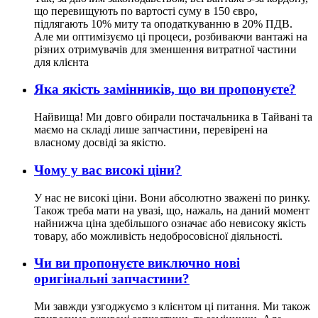
що перевищують по вартості суму в 150 євро,
підлягають 10% миту та оподаткуванню в 20% ПДВ.
Але ми оптимізуємо ці процеси, розбиваючи вантажі на
різних отримувачів для зменшення витратної частини
для клієнта
Яка якість замінників, що ви пропонуєте?
Найвища! Ми довго обирали постачальника в Тайвані та
маємо на складі лише запчастини, перевірені на
власному досвіді за якістю.
Чому у вас високі ціни?
У нас не високі ціни. Вони абсолютно зважені по ринку.
Також треба мати на увазі, що, нажаль, на даний момент
найнижча ціна здебільшого означає або невисоку якість
товару, або можливість недобросовісної діяльності.
Чи ви пропонуєте виключно нові
оригінальні запчастини?
Ми завжди узгоджуємо з клієнтом ці питання. Ми також