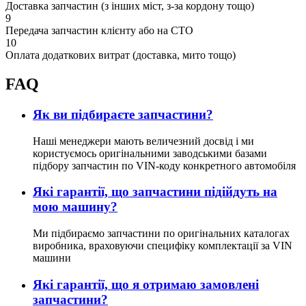
Доставка запчастин (з інших міст, з-за кордону тощо)
9
Передача запчастин клієнту або на СТО
10
Оплата додаткових витрат (доставка, мито тощо)
FAQ
Як ви підбираєте запчастини?
Наші менеджери мають величезний досвід і ми
користуємось оригінальними заводськими базами
підбору запчастин по VIN-коду конкретного автомобіля
Які гарантії, що запчастини підійдуть на
мою машину?
Ми підбираємо запчастини по оригінальних каталогах
виробника, враховуючи специфіку комплектації за VIN
машини
Які гарантії, що я отримаю замовлені
запчастини?