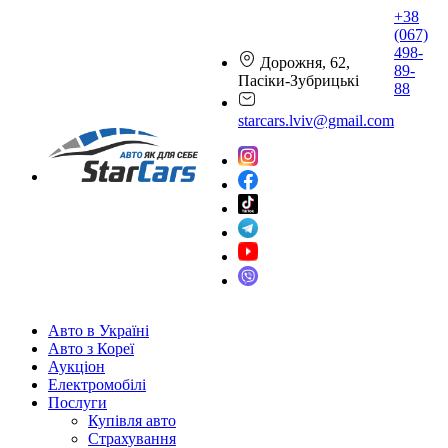
+38
(067)
498-
Дорожня, 62,
89-
Пасіки-Зубрицькі
88
starcars.lviv@gmail.com
Авто в Україні
Авто з Кореї
Аукціон
Електромобілі
Послуги
Купівля авто
Страхування