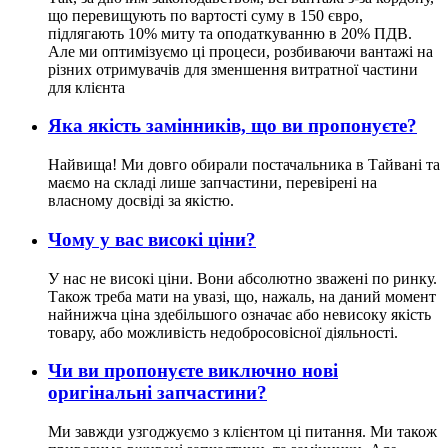
що перевищують по вартості суму в 150 євро,
підлягають 10% миту та оподаткуванню в 20% ПДВ.
Але ми оптимізуємо ці процеси, розбиваючи вантажі на
різних отримувачів для зменшення витратної частини
для клієнта
Яка якість замінників, що ви пропонуєте?
Найвища! Ми довго обирали постачальника в Тайвані та
маємо на складі лише запчастини, перевірені на
власному досвіді за якістю.
Чому у вас високі ціни?
У нас не високі ціни. Вони абсолютно зважені по ринку.
Також треба мати на увазі, що, нажаль, на даний момент
найнижча ціна здебільшого означає або невисоку якість
товару, або можливість недобросовісної діяльності.
Чи ви пропонуєте виключно нові
оригінальні запчастини?
Ми завжди узгоджуємо з клієнтом ці питання. Ми також