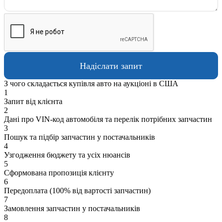
З чого складається купівля авто на аукціоні в США
1
Запит від клієнта
2
Дані про VIN-код автомобіля та перелік потрібних запчастин
3
Пошук та підбір запчастин у постачальників
4
Узгодження бюджету та усіх нюансів
5
Сформована пропозиція клієнту
6
Передоплата (100% від вартості запчастин)
7
Замовлення запчастин у постачальників
8