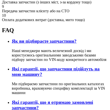
Доставка запчастин (з інших міст, з-за кордону тощо)
9
Передача запчастин клієнту або на СТО
10
Оплата додаткових витрат (доставка, мито тощо)
FAQ
Як ви підбираєте запчастини?
Наші менеджери мають величезний досвід і ми
користуємось оригінальними заводськими базами
підбору запчастин по VIN-коду конкретного автомобіля
Які гарантії, що запчастини підійдуть на
мою машину?
Ми підбираємо запчастини по оригінальних каталогах
виробника, враховуючи специфіку комплектації за VIN
машини
Які гарантії, що я отримаю замовлені
запчастини?