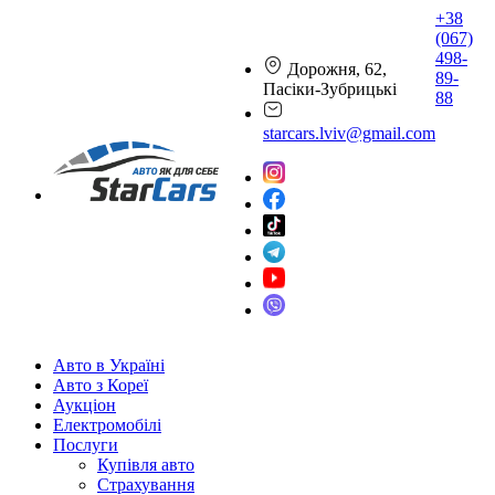
+38
(067)
498-
Дорожня, 62,
89-
Пасіки-Зубрицькі
88
starcars.lviv@gmail.com
Авто в Україні
Авто з Кореї
Аукціон
Електромобілі
Послуги
Купівля авто
Страхування