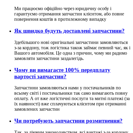
Ми працюємо офіційно через юридичну особу і
гарантуємо отримання запчастин клієнтом, або повне
повернення коштів в протилежному випадку
Як швидко будуть доставлені запчастини?
Здебільшого нові оригінальні запчастини замовляються
з-за кордону, тож логістика також займає певний час, як і
Вашого автомобіля. Це одна з причин, чому ми радимо
замовляти запчастини заздалегідь.
Чому ви вимагаєте 100% передплату
вартості запчастин?
Запчастини замовляються нами у постачальників по
всьому світі і постачальники так само вимагають повну
оплату. А от вже логістичні послуги та митні платежі (за
їх наявності) вже сплачуються клієнтом при отриманні
замовлених запчастин
Чи потребують запчастини розмитнення?
Так, за діючим законодавством, всі вантажі з-за кордону,