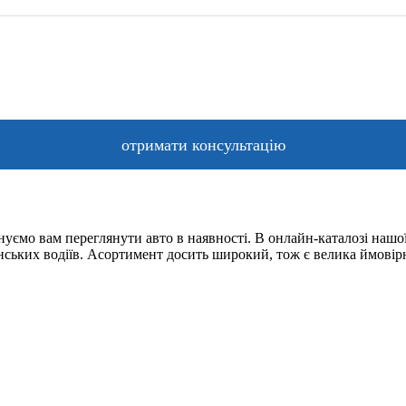
уємо вам переглянути авто в наявності. В онлайн-каталозі нашої
їнських водіїв. Асортимент досить широкий, тож є велика ймовір