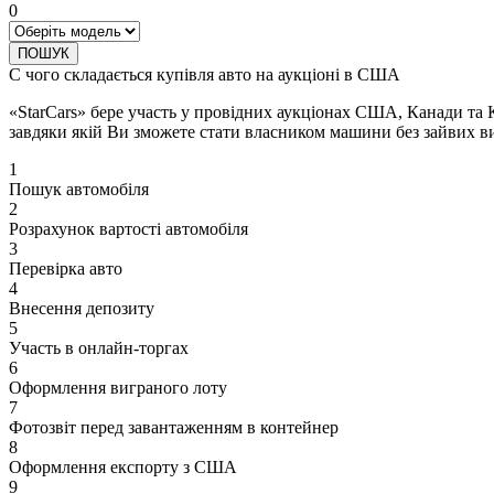
0
ПОШУК
С чого складається купівля авто на аукціоні в США
«StarCars» бере участь у провідних аукціонах США, Канади та 
завдяки якій Ви зможете стати власником машини без зайвих ви
1
Пошук автомобіля
2
Розрахунок вартості автомобіля
3
Перевірка авто
4
Внесення депозиту
5
Участь в онлайн-торгах
6
Оформлення виграного лоту
7
Фотозвіт перед завантаженням в контейнер
8
Оформлення експорту з США
9