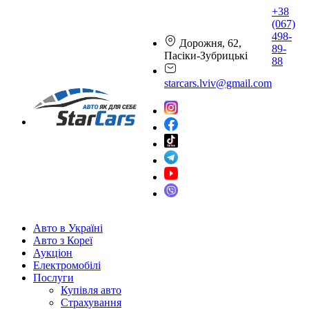
+38
(067)
498-
Дорожня, 62,
89-
Пасіки-Зубрицькі
88
starcars.lviv@gmail.com
Авто в Україні
Авто з Кореї
Аукціон
Електромобілі
Послуги
Купівля авто
Страхування