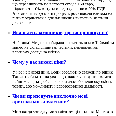
що перевищують по вартості суму в 150 євро,
підлягають 10% миту та оподаткуванню в 20% ПДВ.
Але ми оптимізуємо ці процеси, розбиваючи вантажі на
різних отримувачів для зменшення витратної частини
для клієнта
Яка якість замінників, що ви пропонуєте?
Найвища! Ми довго обирали постачальника в Тайвані та
маємо на складі лише запчастини, перевірені на
власному досвіді за якістю.
Чому у вас високі ціни?
У нас не високі ціни. Вони абсолютно зважені по ринку.
Також треба мати на увазі, що, нажаль, на даний момент
найнижча ціна здебільшого означає або невисоку якість
товару, або можливість недобросовісної діяльності.
Чи ви пропонуєте виключно нові
оригінальні запчастини?
Ми завжди узгоджуємо з клієнтом ці питання. Ми також