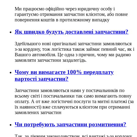
Ми працюємо офіційно через юридичну особу і
гарантуємо отримання запчастин клієнтом, або повне
повернення коштів в протилежному випадку
Як швидко будуть доставлені запчастини?
Здебільшого нові оригінальні запчастини замовляються
з-за кордону, тож логістика також займає певний час, як і
Вашого автомобіля. Це одна з причин, чому ми радимо
замовляти запчастини заздалегідь.
Чому ви вимагаєте 100% передплату
вартості запчастин?
Запчастини замовляються нами у постачальників по
всьому світі і постачальники так само вимагають повну
оплату. А от вже логістичні послуги та митні платежі (за
їх наявності) вже сплачуються клієнтом при отриманні
замовлених запчастин
Чи потребують запчастини розмитнення?
Так, за діючим законодавством, всі вантажі з-за кордону,