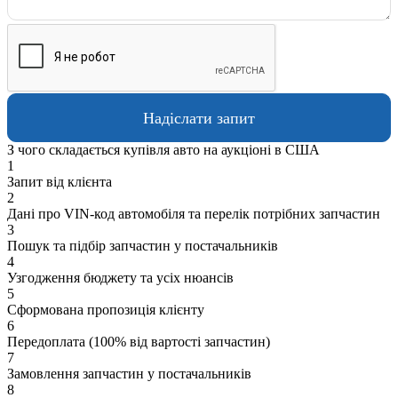
З чого складається купівля авто на аукціоні в США
1
Запит від клієнта
2
Дані про VIN-код автомобіля та перелік потрібних запчастин
3
Пошук та підбір запчастин у постачальників
4
Узгодження бюджету та усіх нюансів
5
Сформована пропозиція клієнту
6
Передоплата (100% від вартості запчастин)
7
Замовлення запчастин у постачальників
8