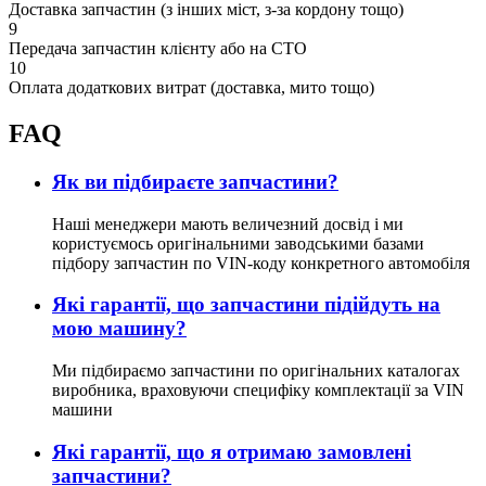
Доставка запчастин (з інших міст, з-за кордону тощо)
9
Передача запчастин клієнту або на СТО
10
Оплата додаткових витрат (доставка, мито тощо)
FAQ
Як ви підбираєте запчастини?
Наші менеджери мають величезний досвід і ми
користуємось оригінальними заводськими базами
підбору запчастин по VIN-коду конкретного автомобіля
Які гарантії, що запчастини підійдуть на
мою машину?
Ми підбираємо запчастини по оригінальних каталогах
виробника, враховуючи специфіку комплектації за VIN
машини
Які гарантії, що я отримаю замовлені
запчастини?