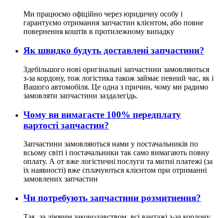
Ми працюємо офіційно через юридичну особу і
гарантуємо отримання запчастин клієнтом, або повне
повернення коштів в протилежному випадку
Як швидко будуть доставлені запчастини?
Здебільшого нові оригінальні запчастини замовляються
з-за кордону, тож логістика також займає певний час, як і
Вашого автомобіля. Це одна з причин, чому ми радимо
замовляти запчастини заздалегідь.
Чому ви вимагаєте 100% передплату
вартості запчастин?
Запчастини замовляються нами у постачальників по
всьому світі і постачальники так само вимагають повну
оплату. А от вже логістичні послуги та митні платежі (за
їх наявності) вже сплачуються клієнтом при отриманні
замовлених запчастин
Чи потребують запчастини розмитнення?
Так, за діючим законодавством, всі вантажі з-за кордону,