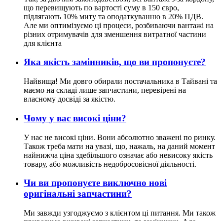
що перевищують по вартості суму в 150 євро,
підлягають 10% миту та оподаткуванню в 20% ПДВ.
Але ми оптимізуємо ці процеси, розбиваючи вантажі на
різних отримувачів для зменшення витратної частини
для клієнта
Яка якість замінників, що ви пропонуєте?
Найвища! Ми довго обирали постачальника в Тайвані та
маємо на складі лише запчастини, перевірені на
власному досвіді за якістю.
Чому у вас високі ціни?
У нас не високі ціни. Вони абсолютно зважені по ринку.
Також треба мати на увазі, що, нажаль, на даний момент
найнижча ціна здебільшого означає або невисоку якість
товару, або можливість недобросовісної діяльності.
Чи ви пропонуєте виключно нові
оригінальні запчастини?
Ми завжди узгоджуємо з клієнтом ці питання. Ми також