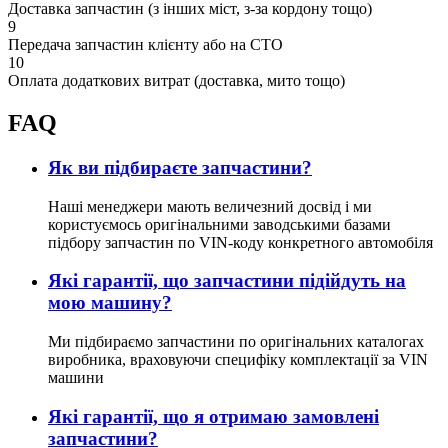
Доставка запчастин (з інших міст, з-за кордону тощо)
9
Передача запчастин клієнту або на СТО
10
Оплата додаткових витрат (доставка, мито тощо)
FAQ
Як ви підбираєте запчастини?
Наші менеджери мають величезний досвід і ми
користуємось оригінальними заводськими базами
підбору запчастин по VIN-коду конкретного автомобіля
Які гарантії, що запчастини підійдуть на
мою машину?
Ми підбираємо запчастини по оригінальних каталогах
виробника, враховуючи специфіку комплектації за VIN
машини
Які гарантії, що я отримаю замовлені
запчастини?