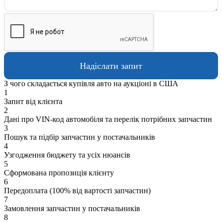
З чого складається купівля авто на аукціоні в США
1
Запит від клієнта
2
Дані про VIN-код автомобіля та перелік потрібних запчастин
3
Пошук та підбір запчастин у постачальників
4
Узгодження бюджету та усіх нюансів
5
Сформована пропозиція клієнту
6
Передоплата (100% від вартості запчастин)
7
Замовлення запчастин у постачальників
8