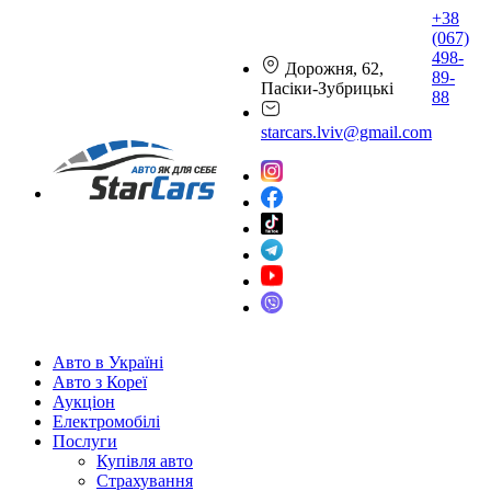
+38
(067)
498-
Дорожня, 62,
89-
Пасіки-Зубрицькі
88
starcars.lviv@gmail.com
Авто в Україні
Авто з Кореї
Аукціон
Електромобілі
Послуги
Купівля авто
Страхування