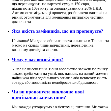
що перевищують по вартості суму в 150 євро,
підлягають 10% миту та оподаткуванню в 20% ПДВ.
Але ми оптимізуємо ці процеси, розбиваючи вантажі на
різних отримувачів для зменшення витратної частини
для клієнта
Яка якість замінників, що ви пропонуєте?
Найвища! Ми довго обирали постачальника в Тайвані та
маємо на складі лише запчастини, перевірені на
власному досвіді за якістю.
Чому у вас високі ціни?
У нас не високі ціни. Вони абсолютно зважені по ринку.
Також треба мати на увазі, що, нажаль, на даний момент
найнижча ціна здебільшого означає або невисоку якість
товару, або можливість недобросовісної діяльності.
Чи ви пропонуєте виключно нові
оригінальні запчастини?
Ми завжди узгоджуємо з клієнтом ці питання. Ми також