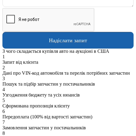
З чого складається купівля авто на аукціоні в США
1
Запит від клієнта
2
Дані про VIN-код автомобіля та перелік потрібних запчастин
3
Пошук та підбір запчастин у постачальників
4
Узгодження бюджету та усіх нюансів
5
Сформована пропозиція клієнту
6
Передоплата (100% від вартості запчастин)
7
Замовлення запчастин у постачальників
8