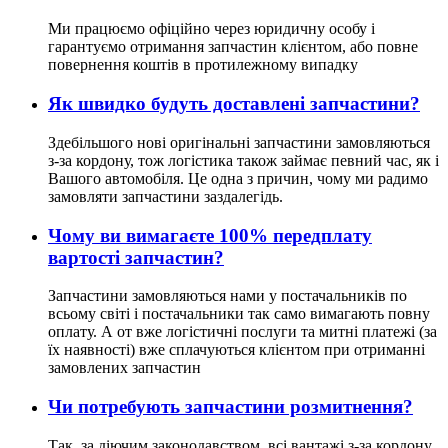
Ми працюємо офіційно через юридичну особу і
гарантуємо отримання запчастин клієнтом, або повне
повернення коштів в протилежному випадку
Як швидко будуть доставлені запчастини?
Здебільшого нові оригінальні запчастини замовляються
з-за кордону, тож логістика також займає певний час, як і
Вашого автомобіля. Це одна з причин, чому ми радимо
замовляти запчастини заздалегідь.
Чому ви вимагаєте 100% передплату
вартості запчастин?
Запчастини замовляються нами у постачальників по
всьому світі і постачальники так само вимагають повну
оплату. А от вже логістичні послуги та митні платежі (за
їх наявності) вже сплачуються клієнтом при отриманні
замовлених запчастин
Чи потребують запчастини розмитнення?
Так, за діючим законодавством, всі вантажі з-за кордону,