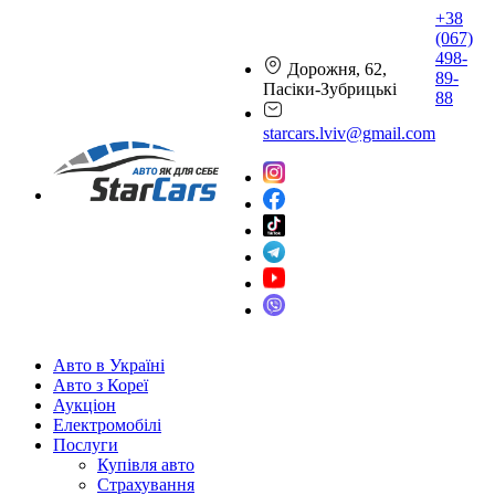
+38
(067)
498-
Дорожня, 62,
89-
Пасіки-Зубрицькі
88
starcars.lviv@gmail.com
Авто в Україні
Авто з Кореї
Аукціон
Електромобілі
Послуги
Купівля авто
Страхування