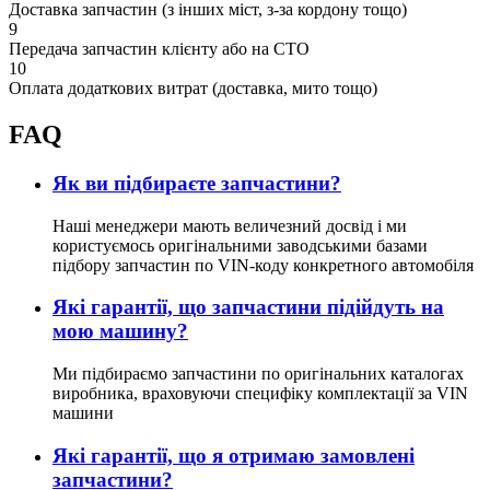
Доставка запчастин (з інших міст, з-за кордону тощо)
9
Передача запчастин клієнту або на СТО
10
Оплата додаткових витрат (доставка, мито тощо)
FAQ
Як ви підбираєте запчастини?
Наші менеджери мають величезний досвід і ми
користуємось оригінальними заводськими базами
підбору запчастин по VIN-коду конкретного автомобіля
Які гарантії, що запчастини підійдуть на
мою машину?
Ми підбираємо запчастини по оригінальних каталогах
виробника, враховуючи специфіку комплектації за VIN
машини
Які гарантії, що я отримаю замовлені
запчастини?