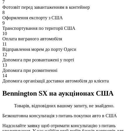
7
Фотозвіт перед завантаженням в контейнер
8
Оформлення експорту з США
9
Транспортування по території США
10
Оплата виграного автомобіля
11
Відправлення морем до порту Одеси
12
Допомога при розвантажені у порті
13
Допомога при розмитненні
14
Допомога організації доставки автомобіля до клієнта
Bennington SX на аукціионах США
Товарів, відповідних вашому запиту, не знайдено.
Безкоштовна консультація з питань покупки авто в США
Надсилайте заявку щоб отримати консультацію з питань
кредитування. У нас найбільший вибір банків партнерів для