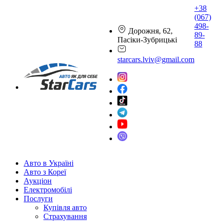
+38
(067)
498-
Дорожня, 62,
89-
Пасіки-Зубрицькі
88
starcars.lviv@gmail.com
Авто в Україні
Авто з Кореї
Аукціон
Електромобілі
Послуги
Купівля авто
Страхування