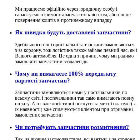
Ми працюємо офіційно через юридичну особу і
гарантуємо отримання запчастин клієнтом, або повне
повернення коштів в протилежному випадку
Як швидко будуть доставлені запчастини?
Здебільшого нові оригінальні запчастини замовляються
з-за кордону, тож логістика також займає певний час, як і
Вашого автомобіля. Це одна з причин, чому ми радимо
замовляти запчастини заздалегідь.
Чому ви вимагаєте 100% передплату
вартості запчастин?
Запчастини замовляються нами у постачальників по
всьому світі і постачальники так само вимагають повну
оплату. А от вже логістичні послуги та митні платежі (за
їх наявності) вже сплачуються клієнтом при отриманні
замовлених запчастин
Чи потребують запчастини розмитнення?
Так, за діючим законодавством, всі вантажі з-за кордону,