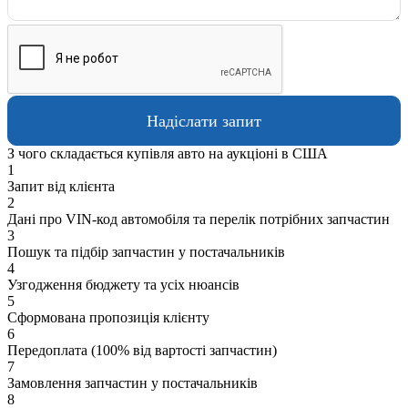
З чого складається купівля авто на аукціоні в США
1
Запит від клієнта
2
Дані про VIN-код автомобіля та перелік потрібних запчастин
3
Пошук та підбір запчастин у постачальників
4
Узгодження бюджету та усіх нюансів
5
Сформована пропозиція клієнту
6
Передоплата (100% від вартості запчастин)
7
Замовлення запчастин у постачальників
8