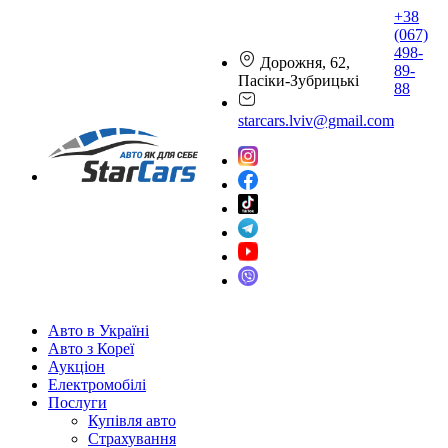
+38
(067)
498-
Дорожня, 62,
89-
Пасіки-Зубрицькі
88
starcars.lviv@gmail.com
Авто в Україні
Авто з Кореї
Аукціон
Електромобілі
Послуги
Купівля авто
Страхування