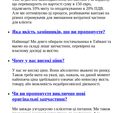
що перевищують по вартості суму в 150 євро,
підлягають 10% миту та оподаткуванню в 20% ПДВ.
Але ми оптимізуємо ці процеси, розбиваючи вантажі на
різних отримувачів для зменшення витратної частини
для клієнта
Яка якість замінників, що ви пропонуєте?
Найвища! Ми довго обирали постачальника в Тайвані та
маємо на складі лише запчастини, перевірені на
власному досвіді за якістю.
Чому у вас високі ціни?
У нас не високі ціни. Вони абсолютно зважені по ринку.
Також треба мати на увазі, що, нажаль, на даний момент
найнижча ціна здебільшого означає або невисоку якість
товару, або можливість недобросовісної діяльності.
Чи ви пропонуєте виключно нові
оригінальні запчастини?
Ми завжди узгоджуємо з клієнтом ці питання. Ми також