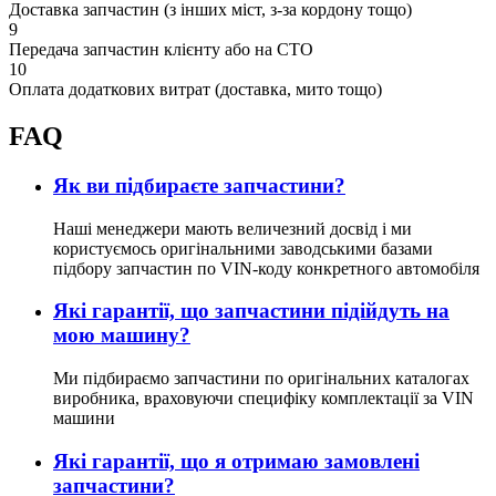
Доставка запчастин (з інших міст, з-за кордону тощо)
9
Передача запчастин клієнту або на СТО
10
Оплата додаткових витрат (доставка, мито тощо)
FAQ
Як ви підбираєте запчастини?
Наші менеджери мають величезний досвід і ми
користуємось оригінальними заводськими базами
підбору запчастин по VIN-коду конкретного автомобіля
Які гарантії, що запчастини підійдуть на
мою машину?
Ми підбираємо запчастини по оригінальних каталогах
виробника, враховуючи специфіку комплектації за VIN
машини
Які гарантії, що я отримаю замовлені
запчастини?