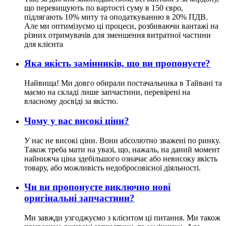
що перевищують по вартості суму в 150 євро,
підлягають 10% миту та оподаткуванню в 20% ПДВ.
Але ми оптимізуємо ці процеси, розбиваючи вантажі на
різних отримувачів для зменшення витратної частини
для клієнта
Яка якість замінників, що ви пропонуєте?
Найвища! Ми довго обирали постачальника в Тайвані та
маємо на складі лише запчастини, перевірені на
власному досвіді за якістю.
Чому у вас високі ціни?
У нас не високі ціни. Вони абсолютно зважені по ринку.
Також треба мати на увазі, що, нажаль, на даний момент
найнижча ціна здебільшого означає або невисоку якість
товару, або можливість недобросовісної діяльності.
Чи ви пропонуєте виключно нові
оригінальні запчастини?
Ми завжди узгоджуємо з клієнтом ці питання. Ми також