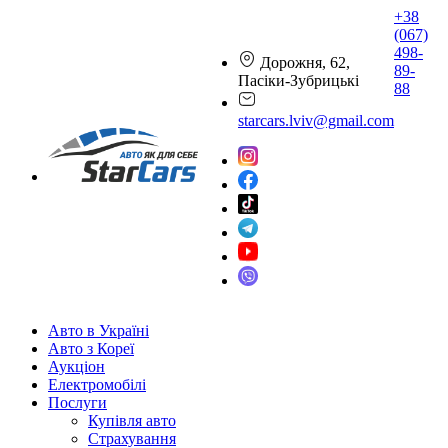
+38
(067)
498-
Дорожня, 62,
89-
Пасіки-Зубрицькі
88
starcars.lviv@gmail.com
Авто в Україні
Авто з Кореї
Аукціон
Електромобілі
Послуги
Купівля авто
Страхування