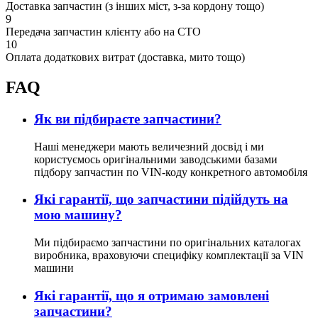
Доставка запчастин (з інших міст, з-за кордону тощо)
9
Передача запчастин клієнту або на СТО
10
Оплата додаткових витрат (доставка, мито тощо)
FAQ
Як ви підбираєте запчастини?
Наші менеджери мають величезний досвід і ми
користуємось оригінальними заводськими базами
підбору запчастин по VIN-коду конкретного автомобіля
Які гарантії, що запчастини підійдуть на
мою машину?
Ми підбираємо запчастини по оригінальних каталогах
виробника, враховуючи специфіку комплектації за VIN
машини
Які гарантії, що я отримаю замовлені
запчастини?