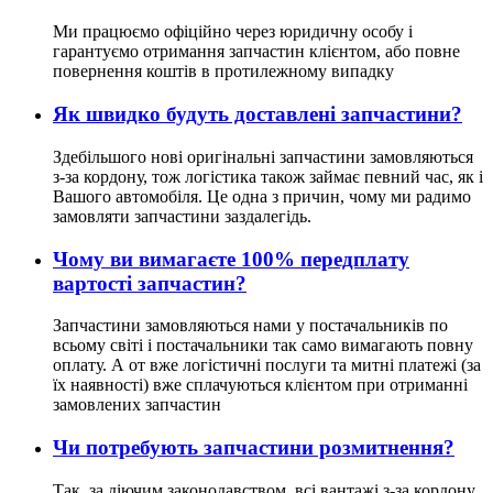
Ми працюємо офіційно через юридичну особу і
гарантуємо отримання запчастин клієнтом, або повне
повернення коштів в протилежному випадку
Як швидко будуть доставлені запчастини?
Здебільшого нові оригінальні запчастини замовляються
з-за кордону, тож логістика також займає певний час, як і
Вашого автомобіля. Це одна з причин, чому ми радимо
замовляти запчастини заздалегідь.
Чому ви вимагаєте 100% передплату
вартості запчастин?
Запчастини замовляються нами у постачальників по
всьому світі і постачальники так само вимагають повну
оплату. А от вже логістичні послуги та митні платежі (за
їх наявності) вже сплачуються клієнтом при отриманні
замовлених запчастин
Чи потребують запчастини розмитнення?
Так, за діючим законодавством, всі вантажі з-за кордону,