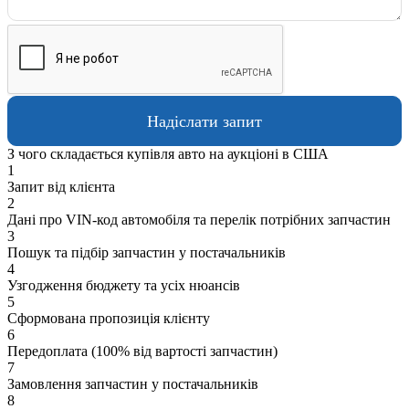
З чого складається купівля авто на аукціоні в США
1
Запит від клієнта
2
Дані про VIN-код автомобіля та перелік потрібних запчастин
3
Пошук та підбір запчастин у постачальників
4
Узгодження бюджету та усіх нюансів
5
Сформована пропозиція клієнту
6
Передоплата (100% від вартості запчастин)
7
Замовлення запчастин у постачальників
8