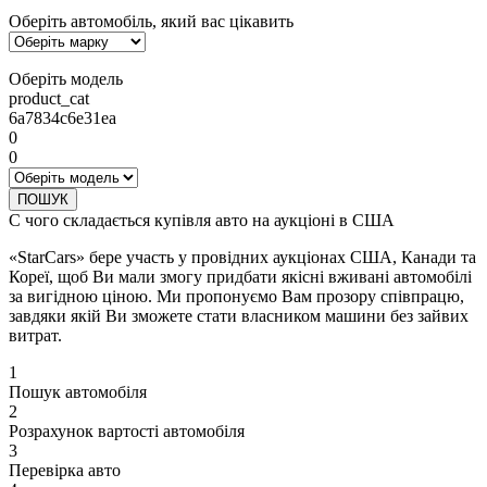
Оберіть автомобіль, який вас цікавить
Оберіть модель
product_cat
6a7834c6e31ea
0
0
ПОШУК
С чого складається купівля авто на аукціоні в США
«StarCars» бере участь у провідних аукціонах США, Канади та
Кореї, щоб Ви мали змогу придбати якісні вживані автомобілі
за вигідною ціною. Ми пропонуємо Вам прозору співпрацю,
завдяки якій Ви зможете стати власником машини без зайвих
витрат.
1
Пошук автомобіля
2
Розрахунок вартості автомобіля
3
Перевірка авто