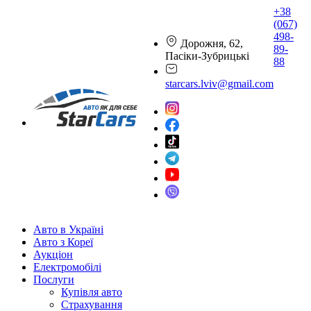
+38
(067)
498-
Дорожня, 62,
89-
Пасіки-Зубрицькі
88
starcars.lviv@gmail.com
Авто в Україні
Авто з Кореї
Аукціон
Електромобілі
Послуги
Купівля авто
Страхування