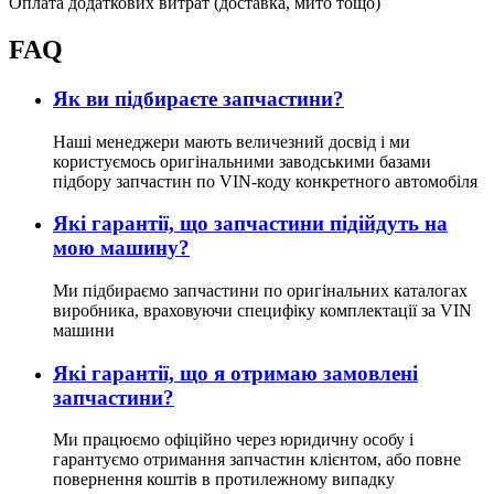
Оплата додаткових витрат (доставка, мито тощо)
FAQ
Як ви підбираєте запчастини?
Наші менеджери мають величезний досвід і ми
користуємось оригінальними заводськими базами
підбору запчастин по VIN-коду конкретного автомобіля
Які гарантії, що запчастини підійдуть на
мою машину?
Ми підбираємо запчастини по оригінальних каталогах
виробника, враховуючи специфіку комплектації за VIN
машини
Які гарантії, що я отримаю замовлені
запчастини?
Ми працюємо офіційно через юридичну особу і
гарантуємо отримання запчастин клієнтом, або повне
повернення коштів в протилежному випадку