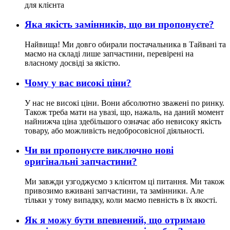
для клієнта
Яка якість замінників, що ви пропонуєте?
Найвища! Ми довго обирали постачальника в Тайвані та
маємо на складі лише запчастини, перевірені на
власному досвіді за якістю.
Чому у вас високі ціни?
У нас не високі ціни. Вони абсолютно зважені по ринку.
Також треба мати на увазі, що, нажаль, на даний момент
найнижча ціна здебільшого означає або невисоку якість
товару, або можливість недобросовісної діяльності.
Чи ви пропонуєте виключно нові
оригінальні запчастини?
Ми завжди узгоджуємо з клієнтом ці питання. Ми також
привозимо вживані запчастини, та замінники. Але
тільки у тому випадку, коли маємо певність в їх якості.
Як я можу бути впевнений, що отримаю