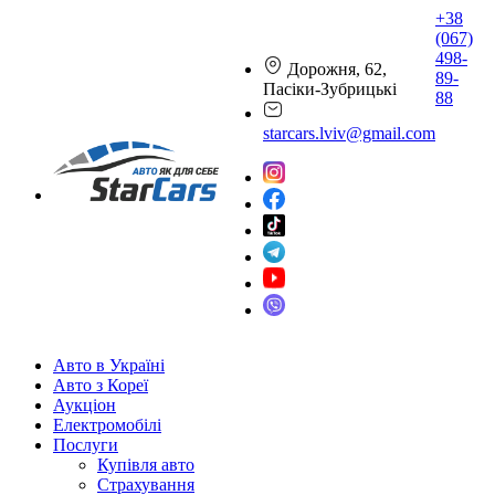
+38
(067)
498-
Дорожня, 62,
89-
Пасіки-Зубрицькі
88
starcars.lviv@gmail.com
Авто в Україні
Авто з Кореї
Аукціон
Електромобілі
Послуги
Купівля авто
Страхування