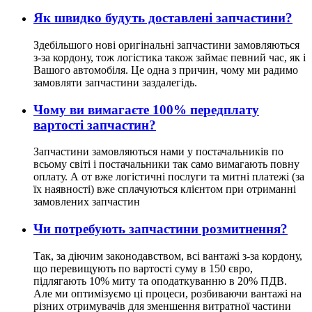
Як швидко будуть доставлені запчастини?
Здебільшого нові оригінальні запчастини замовляються
з-за кордону, тож логістика також займає певний час, як і
Вашого автомобіля. Це одна з причин, чому ми радимо
замовляти запчастини заздалегідь.
Чому ви вимагаєте 100% передплату
вартості запчастин?
Запчастини замовляються нами у постачальників по
всьому світі і постачальники так само вимагають повну
оплату. А от вже логістичні послуги та митні платежі (за
їх наявності) вже сплачуються клієнтом при отриманні
замовлених запчастин
Чи потребують запчастини розмитнення?
Так, за діючим законодавством, всі вантажі з-за кордону,
що перевищують по вартості суму в 150 євро,
підлягають 10% миту та оподаткуванню в 20% ПДВ.
Але ми оптимізуємо ці процеси, розбиваючи вантажі на
різних отримувачів для зменшення витратної частини