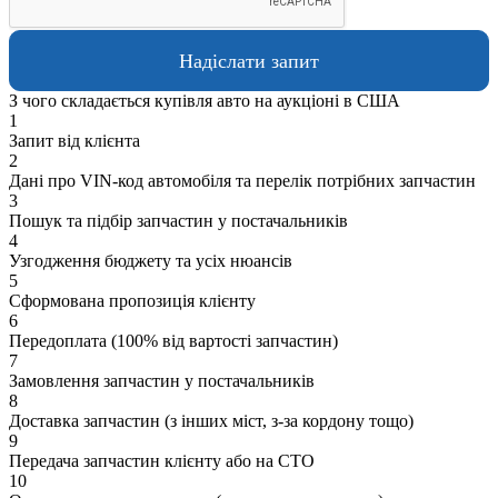
З чого складається купівля авто на аукціоні в США
1
Запит від клієнта
2
Дані про VIN-код автомобіля та перелік потрібних запчастин
3
Пошук та підбір запчастин у постачальників
4
Узгодження бюджету та усіх нюансів
5
Сформована пропозиція клієнту
6
Передоплата (100% від вартості запчастин)
7
Замовлення запчастин у постачальників
8
Доставка запчастин (з інших міст, з-за кордону тощо)
9
Передача запчастин клієнту або на СТО
10